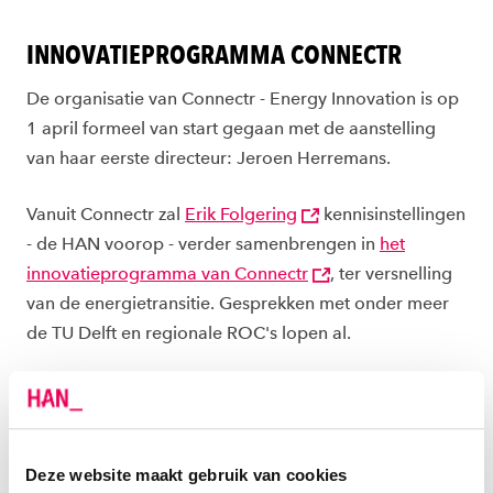
INNOVATIEPROGRAMMA CONNECTR
De organisatie van Connectr - Energy Innovation is op
1 april formeel van start gegaan met de aanstelling
van haar eerste directeur: Jeroen Herremans.
Vanuit Connectr zal
Erik Folgering
kennisinstellingen
- de HAN voorop - verder samenbrengen in
het
innovatieprogramma van Connectr
, ter versnelling
van de energietransitie. Gesprekken met onder meer
de TU Delft en regionale ROC's lopen al.
TRANSITION ENGINEERING IN HIGHER
EDUCATION
In een fraaie samenloop van omstandigheden is recent
Deze website maakt gebruik van cookies