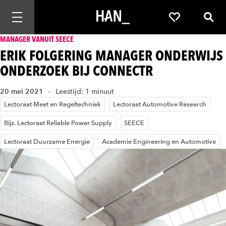
Mobiele navigatie openen
Favorieten
Zoek
MANAGER VANUIT SEECE
ERIK FOLGERING MANAGER ONDERWIJS
ONDERZOEK BIJ CONNECTR
20 mei 2021
Leestijd: 1 minuut
Lectoraat Meet en Regeltechniek
Lectoraat Automotive Research
Bijz. Lectoraat Reliable Power Supply
SEECE
Lectoraat Duurzame Energie
Academie Engineering en Automotive