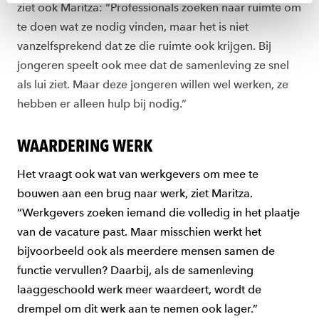
ziet ook Maritza: “Professionals zoeken naar ruimte om
toestemming altijd wijzigen of intrekken via
te doen wat ze nodig vinden, maar het is niet
ons
cookiestatement
.
vanzelfsprekend dat ze die ruimte ook krijgen. Bij
jongeren speelt ook mee dat de samenleving ze snel
als lui ziet. Maar deze jongeren willen wel werken, ze
hebben er alleen hulp bij nodig.”
WAARDERING WERK
Het vraagt ook wat van werkgevers om mee te
bouwen aan een brug naar werk, ziet Maritza.
“Werkgevers zoeken iemand die volledig in het plaatje
van de vacature past. Maar misschien werkt het
bijvoorbeeld ook als meerdere mensen samen de
functie vervullen? Daarbij, als de samenleving
laaggeschoold werk meer waardeert, wordt de
drempel om dit werk aan te nemen ook lager.”