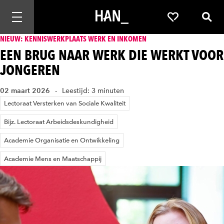
Mobiele navigatie openen
Favorieten
Zoek
NIEUW: KENNISWERKPLAATS WERK EN INKOMEN
EEN BRUG NAAR WERK DIE WERKT VOOR
JONGEREN
02 maart 2026
Leestijd: 3 minuten
Lectoraat Versterken van Sociale Kwaliteit
Bijz. Lectoraat Arbeidsdeskundigheid
Academie Organisatie en Ontwikkeling
Academie Mens en Maatschappij