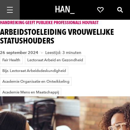
Mobiele navigatie openen
Favorieten
Zoek
HANDREIKING GEEFT PUBLIEKE PROFESSIONALS HOUVAST
ARBEIDSTOELEIDING VROUWELIJKE
STATUSHOUDERS
26 september 2024
Leestijd: 3 minuten
Fair Health
Lectoraat Arbeid en Gezondheid
Bijz. Lectoraat Arbeidsdeskundigheid
Academie Organisatie en Ontwikkeling
Academie Mens en Maatschappij