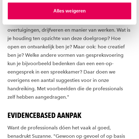
De aanpak vraagt van professionals ook dat ze hun
hierover meer in ons
privacystatement
en
Alles weigeren
ons
cookiestatement
. Via ‘Zelf instellen’ kun je ook zelf
eigen rol goed onderzoeken. "Inderdaad, je moet
instellen welke cookies we plaatsen. Je kunt je
bereid zijn om te reflecteren op je eigen
toestemming altijd wijzigen of intrekken via
overtuigingen, drijfveren en manier van werken. Wat is
ons
cookiestatement
.
je houding ten opzichte van deze doelgroep? Hoe
open en ontvankelijk ben je? Maar ook: hoe creatief
ben je? Welke andere vormen van gespreksvoering
kun je bijvoorbeeld bedenken dan een een-op-
eengesprek in een spreekkamer? Daar doen we
overigens een aantal suggesties voor in onze
handreiking. Met voorbeelden die de professionals
zelf hebben aangedragen."
EVIDENCEBASED AANPAK
Want de professionals dóen het vaak al goed,
benadrukt Suzanne. "Gewoon op gevoel of op basis