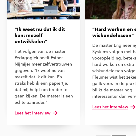
"Ik weet nu dat ik dit
“Hard werken en 
kan: mezelf
wiskundelessen"
ontwikkelen"
De master Engineerin
Het volgen van de master
Systems volgen met h
Pedagogiek heeft Esther
vooropleiding, betek
Nijmijer meer zelfvertrouwen
hard werken en extra
gegeven. "Ik weet nu van
wiskundelessen volgen
mezelf dat ik dit kan. En
Fleumer wist het zeker
straks heb ik een papiertje,
ga ik voor. In de prakt
dat mij helpt om breder te
blijkt de master nog
gaan kijken. De master is een
interessanter dan ver
echte aanrader."
Lees het interview
Lees het interview