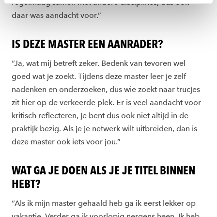
regelmatig samen met andere disciplines, dus ook
toestemming altijd wijzigen of intrekken via
daar was aandacht voor.”
ons
cookiestatement
.
IS DEZE MASTER EEN AANRADER?
“Ja, wat mij betreft zeker. Bedenk van tevoren wel
goed wat je zoekt. Tijdens deze master leer je zelf
nadenken en onderzoeken, dus wie zoekt naar trucjes
zit hier op de verkeerde plek. Er is veel aandacht voor
kritisch reflecteren, je bent dus ook niet altijd in de
praktijk bezig. Als je je netwerk wilt uitbreiden, dan is
deze master ook iets voor jou.”
WAT GA JE DOEN ALS JE JE TITEL BINNEN
HEBT?
“Als ik mijn master gehaald heb ga ik eerst lekker op
vakantie. Verder ga ik voorlopig nergens heen. Ik heb