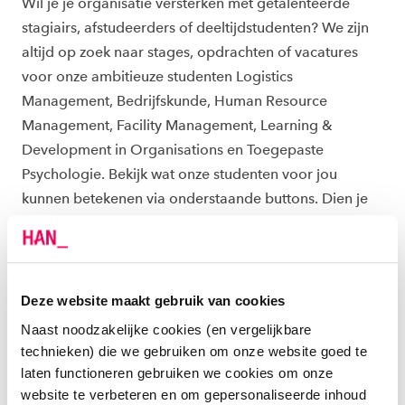
Wil je je organisatie versterken met getalenteerde
stagiairs, afstudeerders of deeltijdstudenten? We zijn
altijd op zoek naar stages, opdrachten of vacatures
voor onze ambitieuze studenten Logistics
Management, Bedrijfskunde, Human Resource
Management, Facility Management, Learning &
Development in Organisations en Toegepaste
Psychologie. Bekijk wat onze studenten voor jou
kunnen betekenen via onderstaande buttons. Dien je
stage, afstudeeropdracht of vacature eenvoudig in via
ons bedrijvenportaal. Nog geen toegang? Vraag
direct een account
aan en ontdek de mogelijkheden.
Deze website maakt gebruik van cookies
Bekijk aanbod stages, afstuderen en
Naast noodzakelijke cookies (en vergelijkbare
praktijkopdrachten
technieken) die we gebruiken om onze website goed te
laten functioneren gebruiken we cookies om onze
Naar het bedrijvenportaal
website te verbeteren en om gepersonaliseerde inhoud