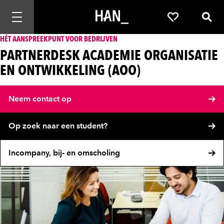
Mobiele navigatie openen
Favorieten
Zoek
HÉT AANSPREEKPUNT VOOR BEDRIJVEN
PARTNERDESK ACADEMIE ORGANISATIE
EN ONTWIKKELING (AOO)
Neem contact op
Op zoek naar een student?
Incompany, bij- en omscholing