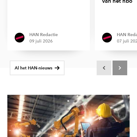
van het hbo
HAN Redactie
HAN Reda
09 juli 2026
07 juli 20
Al het HAN-nieuws
Scroll terug
Scroll verd