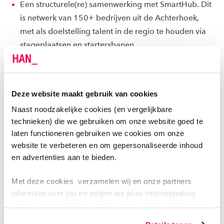
Een structurele(re) samenwerking met SmartHub. Dit
is netwerk van 150+ bedrijven uit de Achterhoek,
met als doelstelling talent in de regio te houden via
stageplaatsen en startersbanen.
Professionalisering van 'innovatiehubs' door een
kwaliteitscheck te ontwikkelen. Dit wordt momenteel
geïmplementeerd. De eerste hub volgens deze
Deze website maakt gebruik van cookies
check gaat zich binnenkort bij het netwerk
Naast noodzakelijke cookies (en vergelijkbare
aansluiten. Ook is er een hubcoach aangesteld, die
technieken) die we gebruiken om onze website goed te
verbinding, begeleiding, samenwerking en
laten functioneren gebruiken we cookies om onze
uitbreiding van het netwerk als taak heeft.
website te verbeteren en om gepersonaliseerde inhoud
en advertenties aan te bieden.
ARTIKELEN
Met deze cookies verzamelen wij en onze partners
informatie over jou en volgen we jouw internetgedrag
Meer stagemogelijkheden in de Achterhoek
binnen, en mogelijk ook buiten onze website. Wij bouwen
zo jouw persoonlijke profiel op. Hiermee passen wij onze
Innovatiehubs houden talent in de Achterhoek