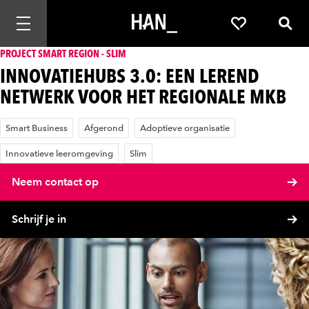
Mobiele navigatie openen
Favorieten
Zoek
PROJECT SMART REGION - SLIM
INNOVATIEHUBS 3.0: EEN LEREND
NETWERK VOOR HET REGIONALE MKB
Smart Business
Afgerond
Adoptieve organisatie
Innovatieve leeromgeving
Slim
Neem contact op
Schrijf je in