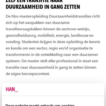
ZELF EEN TRANSITIE NAAR
DUURZAAMHEID IN GANG ZETTEN
De hbo-masteropleiding Duurzaamheidstransities richt
zich op het aanpakken van duurzame
transitievraagstukken binnen de sectoren welzijn,
gezondheidszorg, mobiliteit, energie, landbouw en
voeding. Studenten krijgen in deze opleiding de kennis
en kunde om een sector, regio en/of organisatie te
transformeren in de ontwikkeling naar een duurzamer
systeem. De master stelt elke professional in staat een
transitie naar duurzaamheid in gang te zetten binnen
de eigen beroepscontext.
PROFESSIONALS IN DE COMPLEXITEIT VAN
DUURZAAMHEIDSTRANSITIES
Voorzitter van het College van Bestuur, Rob
Deze website maakt gebruik van cookies