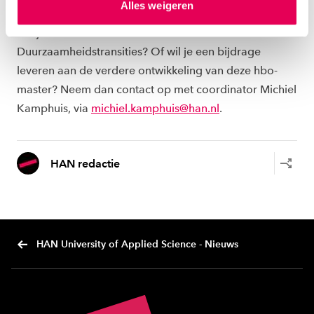
MEER WETEN OF EEN BIJDRAGE LEVEREN?
Alles weigeren
ons
cookiestatement
. Via ‘Zelf instellen’ kun je ook zelf
instellen welke cookies we plaatsen. Je kunt je
Wil je meer weten over de master
toestemming altijd wijzigen of intrekken via
Duurzaamheidstransities? Of wil je een bijdrage
ons
cookiestatement
.
leveren aan de verdere ontwikkeling van deze hbo-
master? Neem dan contact op met coordinator Michiel
Kamphuis, via
michiel.kamphuis@han.nl
.
HAN redactie
HAN University of Applied Science - Nieuws