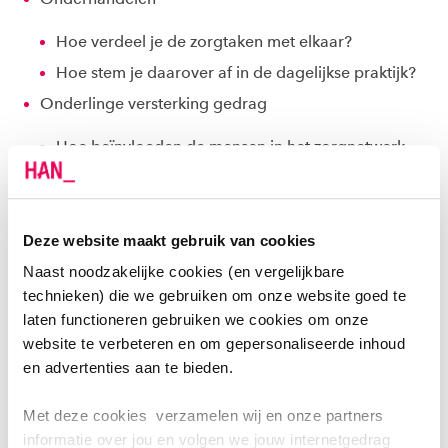
Hoe verdeel je de zorgtaken met elkaar?
Hoe stem je daarover af in de dagelijkse praktijk?
Onderlinge versterking gedrag
Hoe beïnvloeden de mensen in het zorgnetwerk
elkaar?
Hoe beïnvloeden de eigenschappen en structuur
van het zorgnetwerk de acties van deze mensen?
Deze website maakt gebruik van cookies
Naast noodzakelijke cookies (en vergelijkbare
Onderzoeksmethoden
technieken) die we gebruiken om onze website goed te
laten functioneren gebruiken we cookies om onze
De basis voor een empirische studie in de
website te verbeteren en om gepersonaliseerde inhoud
zorgnetwerken van 20 kwetsbare ouderen bestaat
en advertenties aan te bieden.
uit literatuuronderzoek naar interventies en
maatregelen die gericht zijn op zorgnetwerken. Per
Met deze cookies verzamelen wij en onze partners
zorgnetwerk interviewen we de oudere, een
informatie over jou en volgen we jouw internetgedrag