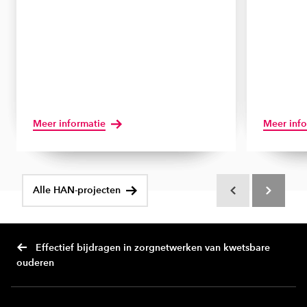
Meer informatie
Meer info
Alle HAN-projecten
Scroll terug
Scroll verd
Effectief bijdragen in zorgnetwerken van kwetsbare
ouderen