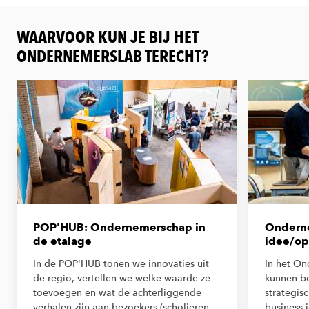
WAARVOOR KUN JE BIJ HET
ONDERNEMERSLAB TERECHT?
POP'HUB: Ondernemerschap in
Ondern
de etalage
idee/op
In de POP'HUB tonen we innovaties uit
In het O
de regio, vertellen we welke waarde ze
kunnen be
toevoegen en wat de achterliggende
strategis
verhalen zijn aan bezoekers (scholieren,
business 