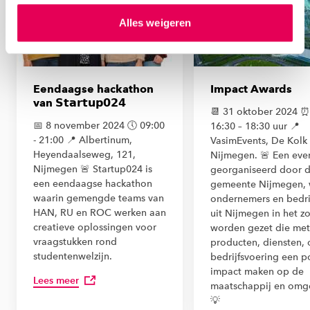
hierover meer in ons
privacystatement
en
Alles weigeren
ons
cookiestatement
. Via ‘Zelf instellen’ kun je ook zelf
instellen welke cookies we plaatsen. Je kunt je
toestemming altijd wijzigen of intrekken via
ons
cookiestatement
.
Eendaagse hackathon
Impact Awards
van 𝗦𝘁𝗮𝗿𝘁𝘂𝗽𝟬𝟮𝟰
📆 31 oktober 2024 ⏰ 
📅 8 november 2024 🕔 09:00
16:30 – 18:30 uur 📍
- 21:00 📍 Albertinum,
VasimEvents, De Kolk 
Heyendaalseweg, 121,
Nijmegen. 🚨 Een ev
Nijmegen 🚨 Startup024 is
georganiseerd door 
een eendaagse hackathon
gemeente Nijmegen, 
waarin gemengde teams van
ondernemers en bedri
HAN, RU en ROC werken aan
uit Nijmegen in het z
creatieve oplossingen voor
worden gezet die met
vraagstukken rond
producten, diensten, 
studentenwelzijn.
bedrijfsvoering een p
impact maken op de
Lees meer
maatschappij en omg
💡