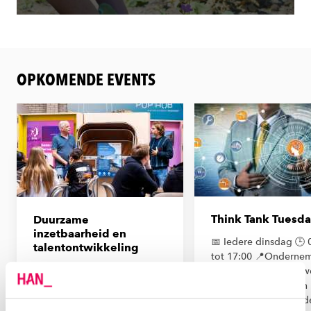
OPKOMENDE EVENTS
Think Tank Tuesd
Duurzame
inzetbaarheid en
📅 Iedere dinsdag 🕒 
talentontwikkeling
tot 17:00 📍Onderne
Laat je inspireren op 5 juni
Nijmegen - Hatertsew
tijdens de netwerk- en
6533 AB in Nijmegen 
inspiratiesessie van de
Mogelijkheid om and