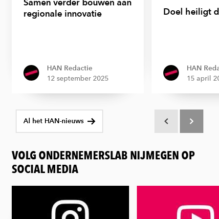
Samen verder bouwen aan
Doel heiligt 
regionale innovatie
HAN Redactie
HAN Reda
12 september 2025
15 april 
Al het HAN-nieuws
Scroll terug
Scroll verd
VOLG ONDERNEMERSLAB NIJMEGEN OP
SOCIAL MEDIA