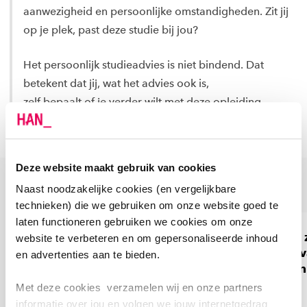
aanwezigheid en persoonlijke omstandigheden. Zit jij
op je plek, past deze studie bij jou?
Het persoonlijk studieadvies is niet bindend. Dat
betekent dat jij, wat het advies ook is,
zelf bepaalt of je verder wilt met deze opleiding.
Deze website maakt gebruik van cookies
MAAK KENNIS MET ONZE DOCENTEN
Naast noodzakelijke cookies (en vergelijkbare
technieken) die we gebruiken om onze website goed te
laten functioneren gebruiken we cookies om onze
'Kwaliteit maakt het
'Food is een 
website te verbeteren en om gepersonaliseerde inhoud
verschil! Het
interessant 
en advertenties aan te bieden.
overbrengen van mijn
en continu i
passie voor de Food
Met deze cookies verzamelen wij en onze partners
Branche en met name de
informatie over jou en volgen we jouw internetgedrag