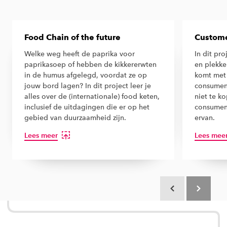
Food Chain of the future
Custome
Welke weg heeft de paprika voor
In dit pr
paprikasoep of hebben de kikkererwten
en plekke
in de humus afgelegd, voordat ze op
komt met
jouw bord lagen? In dit project leer je
consument
alles over de (internationale) food keten,
niet te k
inclusief de uitdagingen die er op het
consument
gebied van duurzaamheid zijn.
ervan.
Lees meer
Lees mee
Scroll terug
Scroll verd