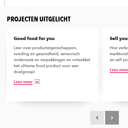
PROJECTEN UITGELICHT
Good food for you
Sell you
Leer over producteigenschappen,
Hoe verko
voeding en gezondheid, sensorisch
marktond
onderzoek en verpakkingen en ontwikkel
en sell y
het ultieme food product voor een
Lees mee
doelgroep!
Lees meer
Scroll terug
Scroll verd