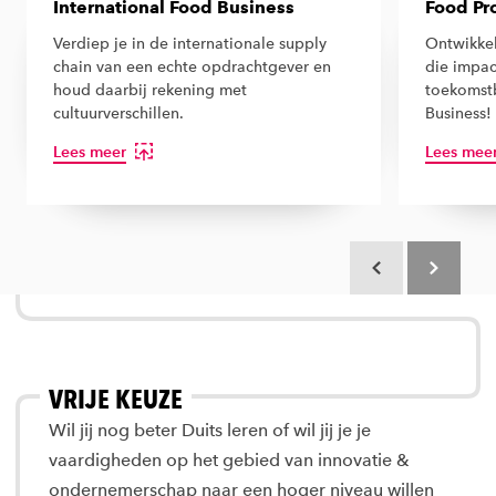
International Food Business
Food Pr
Verdiep je in de internationale supply
Ontwikkel
chain van een echte opdrachtgever en
die impac
houd daarbij rekening met
toekomstb
cultuurverschillen.
Business!
Lees meer
Lees mee
Scroll terug
Scroll verd
VRIJE KEUZE
Wil jij nog beter Duits leren of wil jij je je
vaardigheden op het gebied van innovatie &
ondernemerschap naar een hoger niveau willen