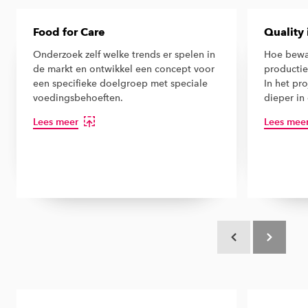
Food for Care
Quality 
Onderzoek zelf welke trends er spelen in
Hoe bewaa
de markt en ontwikkel een concept voor
productie
een specifieke doelgroep met speciale
In het pro
voedingsbehoeften.
dieper in
Lees meer
Lees mee
Scroll terug
Scroll verd