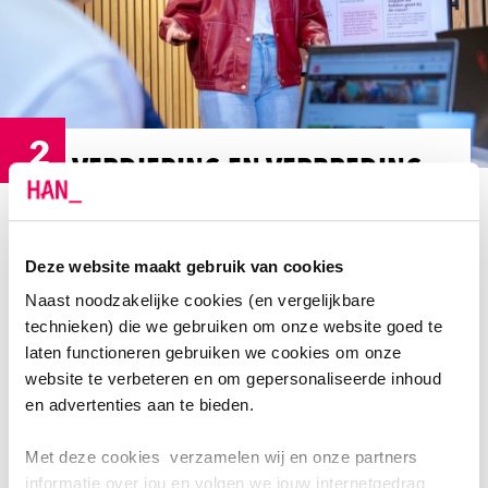
2
VERDIEPING EN VERBREDING
In je 2e jaar begint het echte werk! Je gaat op zoek
naar de verdieping en verbreding van het vak
Deze website maakt gebruik van cookies
ergotherapeut.
Naast noodzakelijke cookies (en vergelijkbare
technieken) die we gebruiken om onze website goed te
JAAR 2: VARIATIE EN TRAINING
laten functioneren gebruiken we cookies om onze
website te verbeteren en om gepersonaliseerde inhoud
De handelingen die je hebt geleerd in je 1e jaar, pas
en advertenties aan te bieden.
je nu toe op een hoger niveau. In meer werkvelden,
voor meerdere doelgroepen. Zoals kinderen,
Met deze cookies verzamelen wij en onze partners
mensen met dementie of mensen met niet-
informatie over jou en volgen we jouw internetgedrag