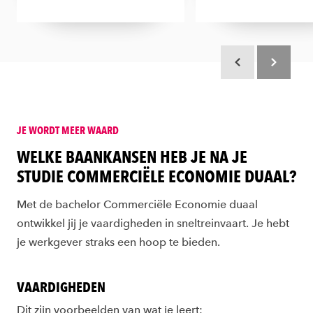
Scroll terug
Scroll verd
JE WORDT MEER WAARD
:
WELKE BAANKANSEN HEB JE NA JE
STUDIE COMMERCIËLE ECONOMIE DUAAL?
:
Met de bachelor Commerciële Economie duaal
ontwikkel jij je vaardigheden in sneltreinvaart. Je hebt
je werkgever straks een hoop te bieden.
VAARDIGHEDEN
Dit zijn voorbeelden van wat je leert: