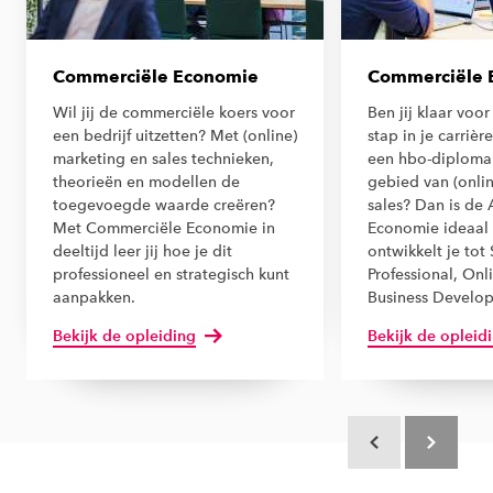
Commerciële Economie
Commerciële 
Wil jij de commerciële koers voor
Ben jij klaar voo
een bedrijf uitzetten? Met (online)
stap in je carrière
marketing en sales technieken,
een hbo-diploma
theorieën en modellen de
gebied van (onlin
toegevoegde waarde creëren?
sales? Dan is de
Met Commerciële Economie in
Economie ideaal 
deeltijd leer jij hoe je dit
ontwikkelt je tot 
professioneel en strategisch kunt
Professional, Onl
aanpakken.
Business Develop
Bekijk de opleiding
Bekijk de opleid
Scroll terug
Scroll verd