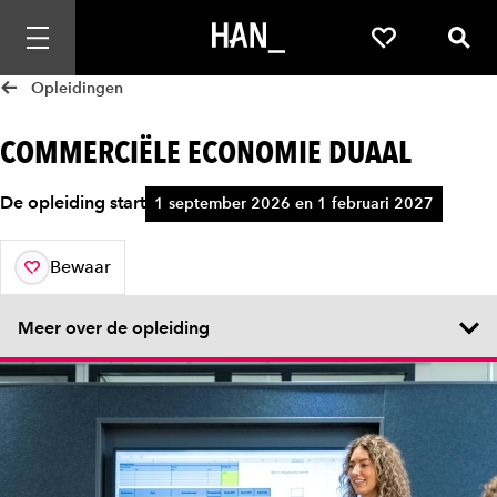
Mobiele navigatie openen
Favorieten
Zoek
Opleidingen
COMMERCIËLE ECONOMIE DUAAL
De opleiding start
1 september 2026 en 1 februari 2027
Bewaar
aan je favorieten
Meer over de opleiding