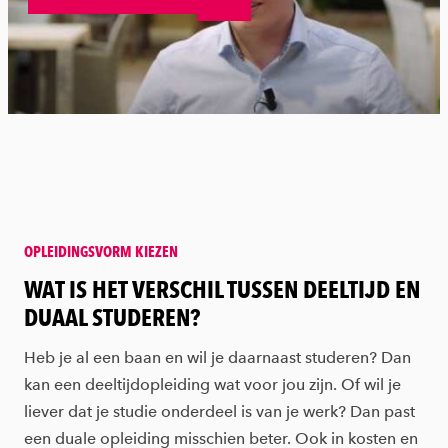
OPLEIDINGSVORM KIEZEN
:
WAT IS HET VERSCHIL TUSSEN DEELTIJD EN
DUAAL STUDEREN?
Heb je al een baan en wil je daarnaast studeren? Dan
kan een deeltijdopleiding wat voor jou zijn. Of wil je
liever dat je studie onderdeel is van je werk? Dan past
een duale opleiding misschien beter. Ook in kosten en