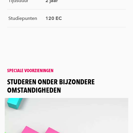
Tijdsduur
2 jaar
Studiepunten
120 EC
SPECIALE VOORZIENINGEN
:
STUDEREN ONDER BIJZONDERE
OMSTANDIGHEDEN