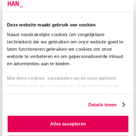
exact gaat kosten.
Meer over collegegeld
Deze website maakt gebruik van cookies
Naast noodzakelijke cookies (en vergelijkbare
technieken) die we gebruiken om onze website goed te
laten functioneren gebruiken we cookies om onze
Financieringsmogelijkheden
website te verbeteren en om gepersonaliseerde inhoud
en advertenties aan te bieden.
Levenlanglerenkrediet
Met deze cookies verzamelen wij en onze partners
informatie over jou en volgen we jouw internetgedrag
binnen, en mogelijk ook buiten onze website. Wij bouwen
Materiaal
zo jouw persoonlijke profiel op. Hiermee passen wij onze
Details tonen
website en communicatie aan op jouw voorkeuren. Ook
kunnen we zo gerichte advertenties laten zien op basis
van jouw internetgedrag.
Alles accepteren