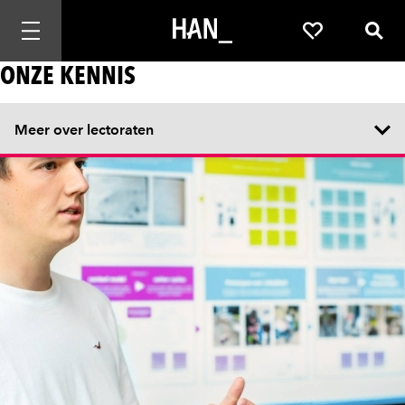
Mobiele navigatie openen
Favorieten
Zoek
ONZE KENNIS
Meer over lectoraten