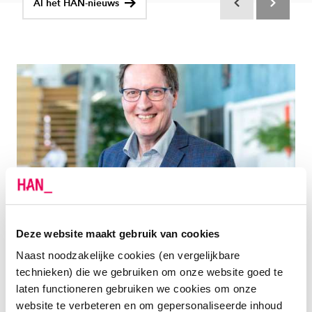
Al het HAN-nieuws
Scroll terug
Scroll verd
25 MEI 2022
INSTALLATIE
Deze website maakt gebruik van cookies
Naast noodzakelijke cookies (en vergelijkbare
Op woensdag 25 mei vond de installatie plaats van
technieken) die we gebruiken om onze website goed te
Eric Velleman tot bijzonder lector Inclusive Digital
laten functioneren gebruiken we cookies om onze
Design & Engineering. De titel van zijn installatie is:
website te verbeteren en om gepersonaliseerde inhoud