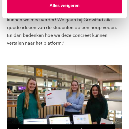
hierover meer in ons
privacystatement
en
Alles weigeren
ons
cookiestatement
. Via ‘Zelf instellen’ kun je ook zelf
Ze wil graag aan de slag met de prototypes. “Hier
instellen welke cookies we plaatsen. Je kunt je
kunnen we mee verder! We gaan bij GrowPad alle
toestemming altijd wijzigen of intrekken via
goede ideeën van de studenten op een hoop vegen.
ons
cookiestatement
.
En dan bedenken hoe we deze concreet kunnen
vertalen naar het platform.”