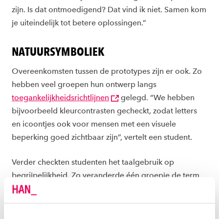
zijn. Is dat ontmoedigend? Dat vind ik niet. Samen kom
je uiteindelijk tot betere oplossingen.”
NATUURSYMBOLIEK
Overeenkomsten tussen de prototypes zijn er ook. Zo
hebben veel groepen hun ontwerp langs
toegankelijkheidsrichtlijnen
gelegd. “We hebben
bijvoorbeeld kleurcontrasten gecheckt, zodat letters
en icoontjes ook voor mensen met een visuele
beperking goed zichtbaar zijn”, vertelt een student.
Verder checkten studenten het taalgebruik op
begrijpelijkheid. Zo veranderde één groepje de term
‘subdoelen’ van het huidige GrowPad in
‘tussendoelen’. “Dat deden we, omdat uit ons
gebruikersonderzoek bleek dat veel mensen niet