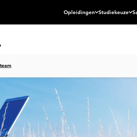
Opleidingen
Studiekeuze
S
L
 team