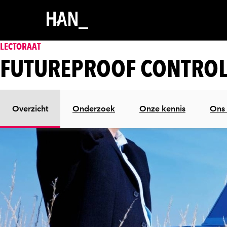
LECTORAAT
FUTUREPROOF CONTRO
Overzicht
Onderzoek
Onze kennis
Ons