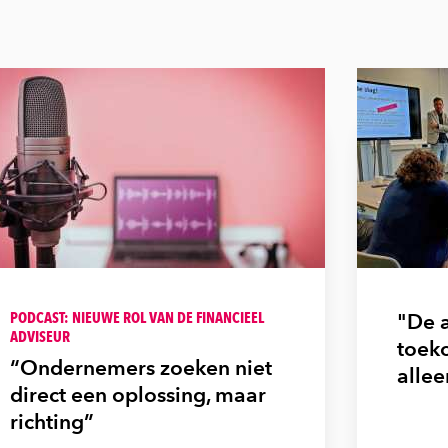
PODCAST: NIEUWE ROL VAN DE FINANCIEEL
"De 
ADVISEUR
toeko
“Ondernemers zoeken niet
allee
direct een oplossing, maar
richting”