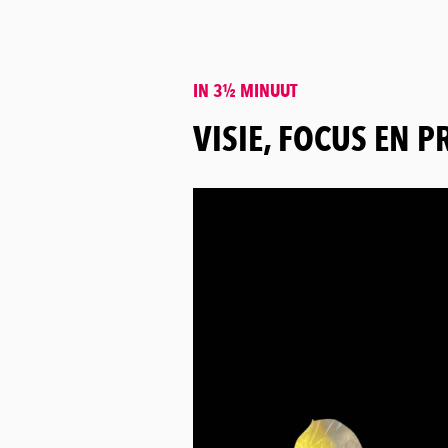
IN 3½ MINUUT
:
VISIE, FOCUS EN P