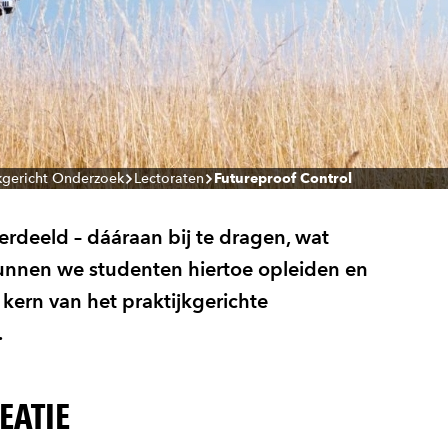
jkgericht Onderzoek
Lectoraten
Futureproof Control
erdeeld – dááraan bij te dragen, wat
kunnen we studenten hiertoe opleiden en
kern van het praktijkgerichte
.
EATIE