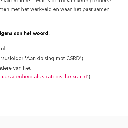
e stakeholders? Wat is de rol van ketenpartners?
samen met het werkveld en waar het past samen
lgens aan het woord:
rol
rsusleider 'Aan de slag met CSRD')
ndere van het
duurzaamheid als strategische kracht
')