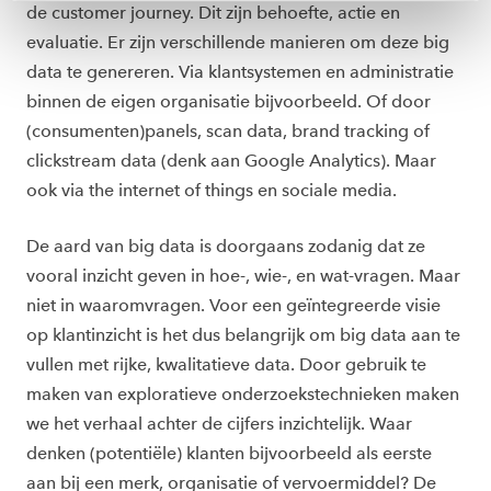
toestemming altijd wijzigen of intrekken via
de customer journey. Dit zijn behoefte, actie en
ons
cookiestatement
.
evaluatie. Er zijn verschillende manieren om deze big
data te genereren. Via klantsystemen en administratie
binnen de eigen organisatie bijvoorbeeld. Of door
(consumenten)panels, scan data, brand tracking of
clickstream data (denk aan Google Analytics). Maar
ook via the internet of things en sociale media.
De aard van big data is doorgaans zodanig dat ze
vooral inzicht gev
en in hoe-, wie-, en wat-vragen. Maar
niet in waarom
vragen. Voor een geïntegreerde visie
op klantinzicht is het dus belangrijk om big data aan te
vullen met rijke, kwalitatieve data. Door gebruik te
maken van exploratieve onderzoekstechnieken maken
we het verhaal achter de cijfers inzichtelijk. Waar
denken (potentiële) klanten bijvoorbeeld als eerste
aan bij een merk, organisatie
of
vervoermiddel? De