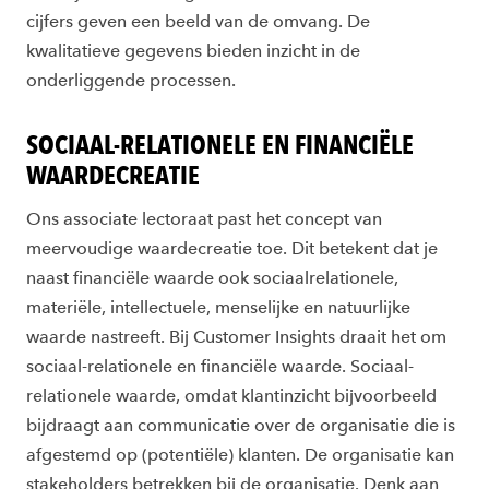
cijfer
s geven een beeld van de omvang. D
e
kwalitatieve gegevens bieden inzicht in de
onderliggende processen.
SOCIAAL-RELATIONELE EN FINANCIËLE
WAARDECREATIE
Ons associate lectoraat past h
et concept van
meervoudige waardecreatie
toe. Dit
betekent da
t je
naast financiële waarde ook sociaal
relationele,
materiële, intellectuele, menselijke en natuurlijke
waarde nastreeft. Bij Customer
Insights draait het om
sociaal
-
relationel
e en financiële waarde. Sociaal
-
relationele waarde, omdat klantinzicht bijvoorbeeld
bijdraagt aan communicatie over de organisatie die is
afgestemd op (potentiële) klanten. De organisatie kan
stakeholders betrekken
bij de organisatie
. Denk aan