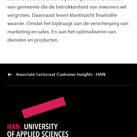
een gemeente die de betrokkenheid van inwoners wil
vergroten. Daarnaast levert klantinzicht financiële
waarde
.
O
mdat het bijdraagt aan
d
e verscherping van
marketing en sales. En aan het optimaliseren van
diensten en producten.
Associate Lectoraat Customer Insights - HAN