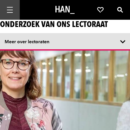
Mobiele navigatie openen
Favorieten
Zoek
ONDERZOEK VAN ONS LECTORAAT
Meer over lectoraten