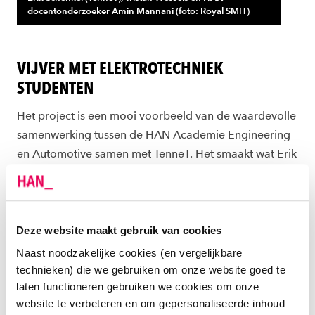
docentonderzoeker Amin Mannani (foto: Royal SMIT)
VIJVER MET ELEKTROTECHNIEK
STUDENTEN
Het project is een mooi voorbeeld van de waardevolle
samenwerking tussen de HAN Academie Engineering
en Automotive samen met TenneT. Het smaakt wat Erik
Schenkel betreft naar meer. "We vissen als TenneT
natuurlijk flink uit de vijver met Elektrotechniek
studenten, dus is het ook onze plicht om bij te dragen
aan hun opleiding. Er liggen hier heel veel interessante
Deze website maakt gebruik van cookies
onderzoeken klaar voor stagiairs én afstudeerders.
Naast noodzakelijke cookies (en vergelijkbare
Overigens niet alleen op het gebied van
technieken) die we gebruiken om onze website goed te
elektrotechniek. Ook studenten Civiele Techniek,
laten functioneren gebruiken we cookies om onze
website te verbeteren en om gepersonaliseerde inhoud
Informatica en Telecommunicatie zijn meer dan