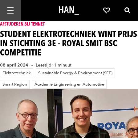
Mobiele navigatie openen
Favorieten
Zoek
AFSTUDEREN BIJ TENNET
STUDENT ELEKTROTECHNIEK WINT PRIJS
IN STICHTING 3E - ROYAL SMIT BSC
COMPETITIE
08 april 2024
Leestijd: 1 minuut
Elektrotechniek
Sustainable Energy & Environment (SEE)
Smart Region
Academie Engineering en Automotive