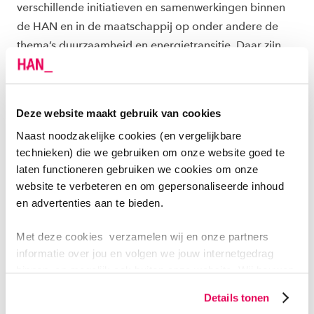
verschillende initiatieven en samenwerkingen binnen
de HAN en in de maatschappij op onder andere de
thema’s duurzaamheid en energietransitie. Daar zijn
we trots op!”
Het managementteam, met van links naar rechts:
Deze website maakt gebruik van cookies
academiemanagers Dave Mateman en Annemiek
Naast noodzakelijke cookies (en vergelijkbare
Delissen, lector Masi Mohammadi, academiedirecteur
technieken) die we gebruiken om onze website goed te
Frank Spuij en lector Jeroen Rijke.
laten functioneren gebruiken we cookies om onze
website te verbeteren en om gepersonaliseerde inhoud
en advertenties aan te bieden.
5E STER GLOORT AAN HORIZON
Met deze cookies verzamelen wij en onze partners
Het 4-sterren Duurzaamheidskeurmerk is dik verdiend
informatie over jou en volgen we jouw internetgedrag
en de 5e ster gloort aan de horizon. In het
binnen, en mogelijk ook buiten onze website. Wij bouwen
Zelfevaluatierapport
dat de academie schreef, staat
zo jouw persoonlijke profiel op. Hiermee passen wij onze
Details tonen
website en communicatie aan op jouw voorkeuren. Ook
behalve wat al bereikt is ook wat nog beter kan. Als we