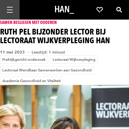
Mobiele navigatie openen
Favorieten
Zoek
SAMEN BESLISSEN MET OUDEREN
RUTH PEL BIJZONDER LECTOR BIJ
LECTORAAT WIJKVERPLEGING HAN
11 mei 2023
Leestijd: 1 minuut
Praktijkgericht onderzoek
Lectoraat Wijkverpleging
Lectoraat Wendbaar Samenwerken aan Gezondheid
Academie Gezondheid en Vitaliteit