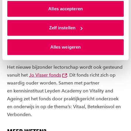
in de richting van passende zorg. Thema’s in de
van jouw internetgedrag.
Alles accepteren
samenwerking zijn onder andere: Samen Beslissen,
toepassing van technologie, en
Als je op ‘Alles accepteren’ klikt dan geef je ons
toestemming om cookies voor social media en
Zelf instellen
lerende data ondersteunde organisaties.
gepersonaliseerde advertenties te plaatsen. Lees
hierover meer in ons
privacystatement
en
PRAKTIJKGERICHT ONDERZOEK EN ONDERWIJS
Alles weigeren
ons
cookiestatement
. Via ‘Zelf instellen’ kun je ook zelf
JO VISSER FONDS
instellen welke cookies we plaatsen. Je kunt je
toestemming altijd wijzigen of intrekken via
Het nieuwe bijzonder lectorschap wordt ook gesteund
ons
cookiestatement
.
vanuit het
Jo Visser fonds
. Dit fonds richt zich op
waardig ouder worden. Samen met partner
en kennisinstituut Leyden Academy on Vitality and
Ageing zet het fonds door praktijkgericht onderzoek
en onderwijs in op de thema’s: Vitaal, Betekenisvol en
Verbonden.