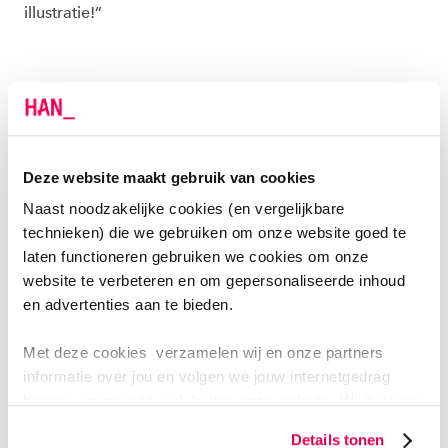
illustratie!”
De digitale Toetsweb-Scan gaat
nog nét iets verder de diepte in”
Deze website maakt gebruik van cookies
Marion van de Wijdeven
Naast noodzakelijke cookies (en vergelijkbare
Adviseur en trainer bij het
technieken) die we gebruiken om onze website goed te
onderzoeksteam Kwaliteiten van
laten functioneren gebruiken we cookies om onze
Leraren van de HAN
website te verbeteren en om gepersonaliseerde inhoud
en advertenties aan te bieden.
DOE MEE MET DE PILOT
Met deze cookies verzamelen wij en onze partners
informatie over jou en volgen we jouw internetgedrag
binnen, en mogelijk ook buiten onze website. Wij bouwen
Het prototype wordt verder ontwikkeld
via pilots, waar
zo jouw persoonlijke profiel op. Hiermee passen wij onze
nog deelnemers voor worden gezocht. Marion: “We
Details tonen