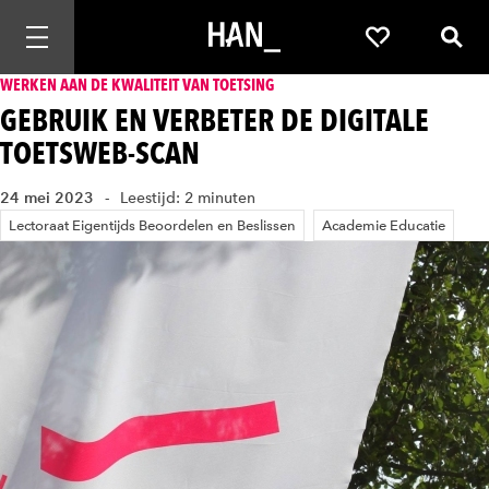
Mobiele navigatie openen
Favorieten
Zoek
WERKEN AAN DE KWALITEIT VAN TOETSING
GEBRUIK EN VERBETER DE DIGITALE
TOETSWEB-SCAN
24 mei 2023
Leestijd: 2 minuten
Lectoraat Eigentijds Beoordelen en Beslissen
Academie Educatie