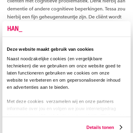
cliënten met cognitieve problematiek. Denk hierbij aan
dementie of andere cognitieve beperkingen. Tessa zou
hierbij een fijn geheugensteuntje zijn. De cliënt wordt
herinnerd aan de activiteiten die op een dag gepland
staan. De zorg kan via de app meelezen met de
antwoorden die de cliënt geeft. Het geeft beide
partijen meer rust en zelfstandigheid," vertelt Sylke.
Deze website maakt gebruik van cookies
Naast noodzakelijke cookies (en vergelijkbare
technieken) die we gebruiken om onze website goed te
laten functioneren gebruiken we cookies om onze
OVERZICHTELIJKE WEERGAVE
website te verbeteren en om gepersonaliseerde inhoud
Sylke heeft uitgebreid getest hoe Tessa precies werkt.
en advertenties aan te bieden.
"Dit was voor mij redelijk eenvoudig te ontdekken. De
Met deze cookies verzamelen wij en onze partners
app is overzichtelijk opgedeeld waardoor je niet lang
informatie over jou en volgen we jouw internetgedrag
hoeft te zoeken naar een bepaalde functie. Daarbij
binnen, en mogelijk ook buiten onze website. Wij bouwen
worden de geplande herinneringen of vragen
zo jouw persoonlijke profiel op. Hiermee passen wij onze
overzichtelijk weergegeven in een dagschema." Een
Details tonen
website en communicatie aan op jouw voorkeuren. Ook