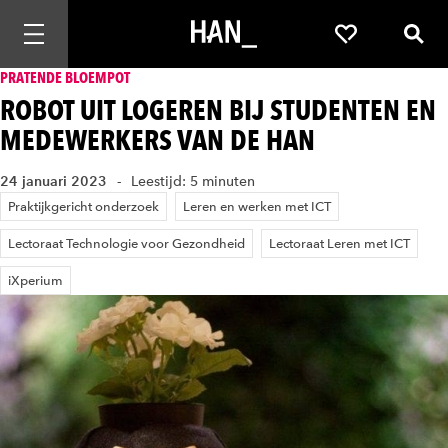
Mobiele navigatie openen
Favorieten
Zoek
PRATENDE BLOEMPOT
ROBOT UIT LOGEREN BIJ STUDENTEN EN
MEDEWERKERS VAN DE HAN
24 januari 2023
Leestijd: 5 minuten
Praktijkgericht onderzoek
Leren en werken met ICT
Lectoraat Technologie voor Gezondheid
Lectoraat Leren met ICT
iXperium