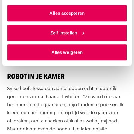
vraag stellen aan Tessa werkt erg eenvoudig. Nadat je
kunnen we zo gerichte advertenties laten zien op basis
‘Hey Tessa’ hebt gezegd, klinkt er een toon en
van jouw internetgedrag.
Alles accepteren
veranderen de ogen in vraagtekens. Vervolgens kan je
Als je op ‘Alles accepteren’ klikt dan geef je ons
je vraag stellen. Er klinkt opnieuw een toon en Tessa
toestemming om cookies voor social media en
Zelf instellen
zal antwoord geven. De vraag moet echter wel
gepersonaliseerde advertenties te plaatsen. Lees
voorgeprogrammeerd staan in het systeem van Tessa.
hierover meer in ons
privacystatement
en
"In het begin is dat programmeren even puzzelen. Als
Alles weigeren
ons
cookiestatement
. Via ‘Zelf instellen’ kun je ook zelf
je het eenmaal doorhebt, is het erg eenvoudig."
instellen welke cookies we plaatsen. Je kunt je
toestemming altijd wijzigen of intrekken via
ROBOT IN JE KAMER
ons
cookiestatement
.
​Sylke heeft Tessa een aantal dagen echt in gebruik
genomen voor al haar activiteiten. "Zo werd ik eraan
herinnerd om te gaan eten, mijn tanden te poetsen. Ik
kreeg een herinnering om op tijd weg te gaan voor
afspraken, om te checken of ik alles wel bij mij had.
Maar ook om even de hond uit te laten en alle