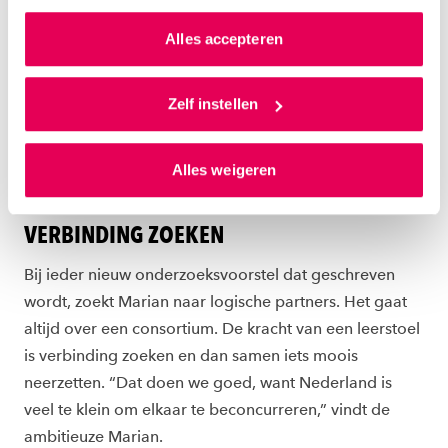
naar de voorhoede van het
kunnen we zo gerichte advertenties laten zien op basis
zorglandschap in Nederland.”
van jouw internetgedrag.
Alles accepteren
Als je op ‘Alles accepteren’ klikt dan geef je ons
toestemming om cookies voor social media en
Zelf instellen
Marian de van der Schueren
gepersonaliseerde advertenties te plaatsen. Lees
Lector Voeding, Diëtetiek en Leefstijl
hierover meer in ons
privacystatement
en
Alles weigeren
ons
cookiestatement
. Via ‘Zelf instellen’ kun je ook zelf
instellen welke cookies we plaatsen. Je kunt je
toestemming altijd wijzigen of intrekken via
VERBINDING ZOEKEN
ons
cookiestatement
.
Bij ieder nieuw onderzoeksvoorstel dat geschreven
wordt, zoekt Marian naar logische partners. Het gaat
altijd over een consortium. De kracht van een leerstoel
is verbinding zoeken en dan samen iets moois
neerzetten. “Dat doen we goed, want Nederland is
veel te klein om elkaar te beconcurreren,” vindt de
ambitieuze Marian.