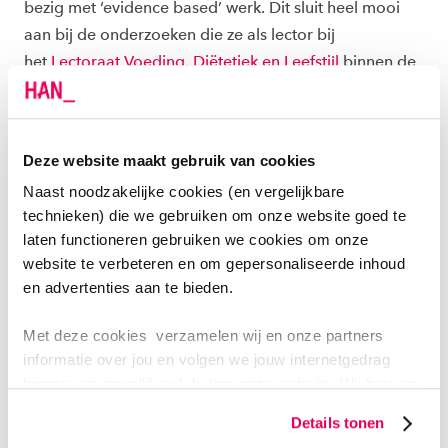
bezig met ‘evidence based’ werk. Dit sluit heel mooi
aan bij de onderzoeken die ze als lector bij
het
Lectoraat Voeding, Diëtetiek en Leefstijl
binnen de
HAN verricht. Bijvoorbeeld met studenten van de
bacheloropleiding Voeding en Diëtetiek
. “Daar gaat
het meer om het inspelen op praktijksituaties. Ik
Deze website maakt gebruik van cookies
verbind met de combinatie WUR en HAN de
Naast noodzakelijke cookies (en vergelijkbare
wetenschap aan de praktijk. Dat doe ik niet alleen
technieken) die we gebruiken om onze website goed te
omdat het nuttig voor mij en mijn
laten functioneren gebruiken we cookies om onze
onderzoeksprojecten
is, ik doe het vooral voor
website te verbeteren en om gepersonaliseerde inhoud
diëtisten en hun praktijk. Eindresultaten van het
en advertenties aan te bieden.
onderzoek zijn natuurlijk voor iedereen beschikbaar.”
Met deze cookies verzamelen wij en onze partners
informatie over jou en volgen we jouw internetgedrag
binnen, en mogelijk ook buiten onze website. Wij bouwen
Wen er maar aan: diëtetiek
zo jouw persoonlijke profiel op. Hiermee passen wij onze
schuift op van de achterhoede
Details tonen
website en communicatie aan op jouw voorkeuren. Ook