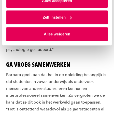
Alles accepteren
aanpakken, ontstaat onder betrokken docenten ook
een kruisbestuiving. Barbara: “Ieder neemt z’n eigen
Als je op ‘Alles accepteren’ klikt dan geef je ons
achtergrond mee. Ik ben als docent Mondzorgkunde
toestemming om cookies voor social media en
Zelf instellen
en van huis uit bewegingswetenschapper betrokken bij
gepersonaliseerde advertenties te plaatsen. Lees
dit project. Docent Anoeska die dit project opzette is
hierover meer in ons
privacystatement
en
Alles weigeren
van origine een ergotherapeut en docent Nabila die
ons
cookiestatement
. Via ‘Zelf instellen’ kun je ook zelf
instellen welke cookies we plaatsen. Je kunt je
zijdelings bij het project betrokken is, heeft
toestemming altijd wijzigen of intrekken via
psychologie gestudeerd.”
ons
cookiestatement
.
GA VROEG SAMENWERKEN
Barbara geeft aan dat het in de opleiding belangrijk is
dat studenten in zowel onderwijs als onderzoek
mensen van andere studies leren kennen en
interprofessioneel samenwerken. Zo vergroten we de
kans dat ze dit ook in het werkveld gaan toepassen.
“Het is ontzettend waardevol als 2e jaarsstudenten al