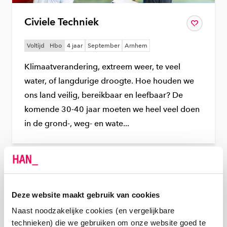
Civiele Techniek
Bewaar
aan je favo
Voltijd
Hbo
4 jaar
September
Arnhem
Klimaatverandering, extreem weer, te veel
water, of langdurige droogte. Hoe houden we
ons land veilig, bereikbaar en leefbaar? De
komende 30-40 jaar moeten we heel veel doen
in de grond-, weg- en wate...
Deze website maakt gebruik van cookies
WANNEER KIES JE WAT?
Naast noodzakelijke cookies (en vergelijkbare
:
WAT IS HET VERSCHIL TUSSEN
technieken) die we gebruiken om onze website goed te