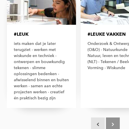
#LEUK
#LEUKE VAKKEN
iets maken dat je later
Onderzoek & Ontwer
terugziet - werken met
(O&O) - Natuurkunde 
wiskunde en techniek -
Natuur, leven en tech
ontwerpen en bouwkundig
(NLT) - Tekenen / Bee
tekenen - slimme
Vorming - Wiskunde
oplossingen bedenken -
afwisselend binnen en buiten
werken - samen aan echte
projecten werken - creatief
én praktisch bezig zijn
Scroll terug
Scroll verd