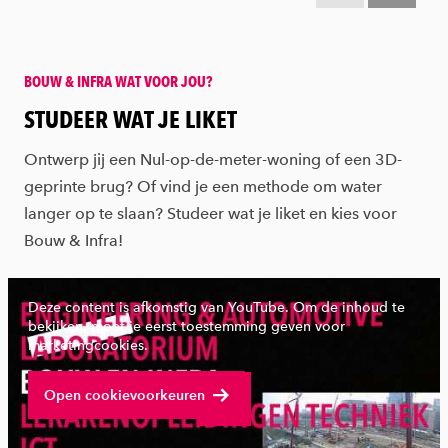
BOUW & INFRA WAT VOOR JOU?
:
STUDEER WAT JE LIKET
Ontwerp jij een Nul-op-de-meter-woning of een 3D-
geprinte brug? Of vind je een methode om water
langer op te slaan? Studeer wat je liket en kies voor
Bouw & Infra!
Deze content is afkomstig van YouTube. Om de inhoud te
bekijken, moet je eerst toestemming geven voor
marketingcookies.
Bekijk volledige video
Open cookievoorkeuren