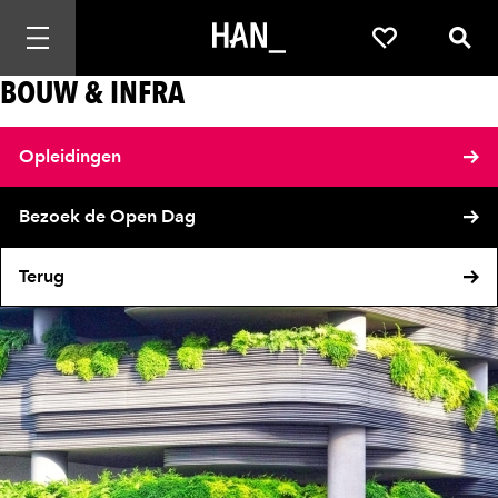
Mobiele navigatie openen
Favorieten
Zoek
BOUW & INFRA
Opleidingen
Bezoek de Open Dag
Terug