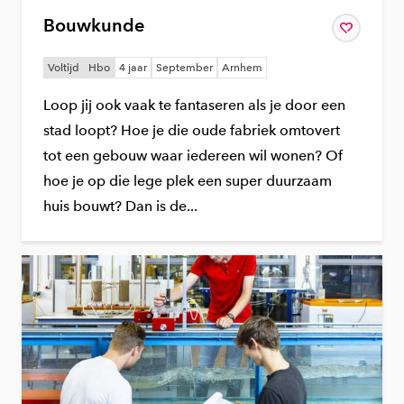
Bouwkunde
Bewaar
aan je favo
Voltijd
Hbo
4 jaar
September
Arnhem
Loop jij ook vaak te fantaseren als je door een
stad loopt? Hoe je die oude fabriek omtovert
tot een gebouw waar iedereen wil wonen? Of
hoe je op die lege plek een super duurzaam
huis bouwt? Dan is de...