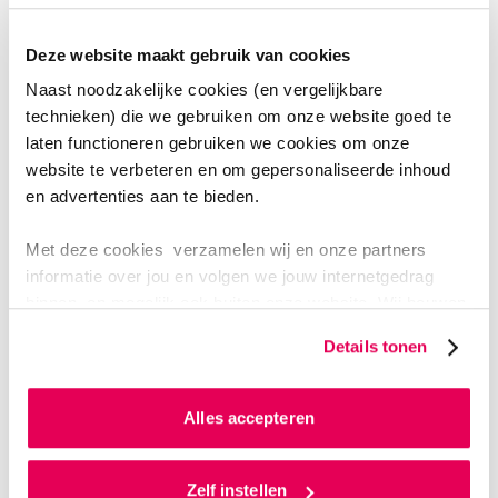
Wil jij iets met sport en gezondheid? Mensen helpen
en motiveren? En tegelijkertijd je creativiteit kwijt
Deze website maakt gebruik van cookies
kunnen? Dan zit er in Sport & Bewe ...
Naast noodzakelijke cookies (en vergelijkbare
technieken) die we gebruiken om onze website goed te
Sport en bewegen
laten functioneren gebruiken we cookies om onze
website te verbeteren en om gepersonaliseerde inhoud
en advertenties aan te bieden.
Met deze cookies verzamelen wij en onze partners
informatie over jou en volgen we jouw internetgedrag
binnen, en mogelijk ook buiten onze website. Wij bouwen
zo jouw persoonlijke profiel op. Hiermee passen wij onze
Details tonen
website en communicatie aan op jouw voorkeuren. Ook
kunnen we zo gerichte advertenties laten zien op basis
van jouw internetgedrag.
Alles accepteren
Als je op ‘Alles accepteren’ klikt dan geef je ons
LERARENOPLEIDINGEN GEZONDHEID & SPORT
toestemming om cookies voor social media en
Zelf instellen