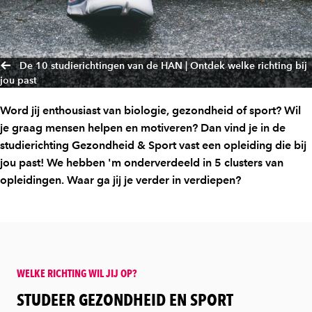
De 10 studierichtingen van de HAN | Ontdek welke richting bij
jou past
Word jij enthousiast van biologie, gezondheid of sport? Wil
je graag mensen helpen en motiveren? Dan vind je in de
studierichting Gezondheid & Sport vast een opleiding die bij
jou past! We hebben 'm onderverdeeld in 5 clusters van
opleidingen. Waar ga jij je verder in verdiepen?
WELKE RICHTING WIL JIJ OP?
:
STUDEER GEZONDHEID EN SPORT