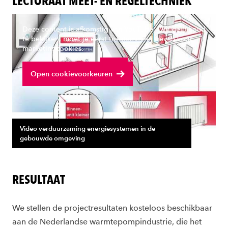
LECTORAAT MEET- EN REGELTECHNIEK
Deze content is afkomstig van YouTube. Om de inhoud
te bekijken, moet je eerst toestemming geven voor
marketingcookies.
Bekijk volledige video
Open cookievoorkeuren
Video verduurzaming energiesystemen in de
gebouwde omgeving
RESULTAAT
We stellen de projectresultaten
kosteloos beschikbaar
aan de Nederlandse warmtepompindustrie
, d
ie
het