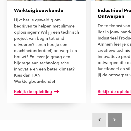
Werktuigbouwkunde
Industrieel Pr
Ontwerpen
Lijkt het je geweldig om
De toekomst van
bedrijven te helpen met slimme
ligt in jouw hand
oplossingen? Wil jij een technisch
Industrieel Prod
project van begin tot eind
Arnhem leer je de
uitvoeren? Leren hoe je een
creatieve techni
machine(onderdeel) ontwerpt en
innovatieve prod
bouwt? En lever je graag een
ontwerpen die d
bijdrage aan technologische
functioneel en sti
innovatie en een beter klimaat?
jij de ontwerper
Kies dan HAN
Werktuigbouwkunde!
Bekijk de opleiding
Bekijk de opleid
Scroll terug
Scroll verd