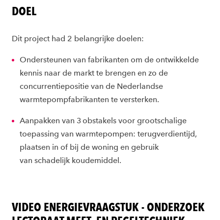
DOEL
Dit project had 2
belangrijk
e doelen:
Ondersteunen
van
fabrikanten
om
de
ontwikkelde
kennis naar de markt te brengen
e
n
zo
de
concurrentiepositie van de Nederlandse
warmtepompfabrikanten te versterken.
Aanpakken van
3 obstakels voor grootschalige
toepassing van warmtepompen: terugverdientijd,
plaatsen
in of
bij
de woning en gebruik
van
schadelijk
koudemiddel.
VIDEO ENERGIEVRAAGSTUK - ONDERZOEK