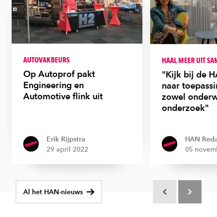
AUTOVAKBEURS
HAAL MEER UIT S
Op Autoprof pakt
"Kijk bij de
Engineering en
naar toepassi
Automotive flink uit
zowel onderwi
onderzoek"
Erik Rijpstra
HAN Reda
29 april 2022
05 novem
Al het HAN-nieuws
Scroll terug
Scroll verd