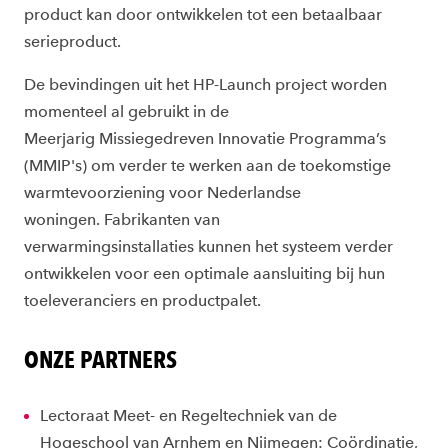
product kan door
ontwikkelen tot een betaalbaar
serieproduct.
De bevindingen uit het HP-
Launch
project worden
momenteel al gebruikt
in
de
Meerjarig
Missiegedreven
Innovatie Programma’s
(
MMIP's
)
om
verder te werken aan de toekomstige
warmtevoorzie
n
ing voor Nederlandse
woningen.
F
abrikanten
van
verwarmingsinstallaties
kunnen
het systeem verder
ontwikkelen voor een optimale aansluiting bij hun
toeleveranciers en productpalet.
ONZE PARTNERS
Lectoraat Meet- en Regeltechniek
van
de
Hogeschool van Arnhem en Nijmegen:
Coördinatie,