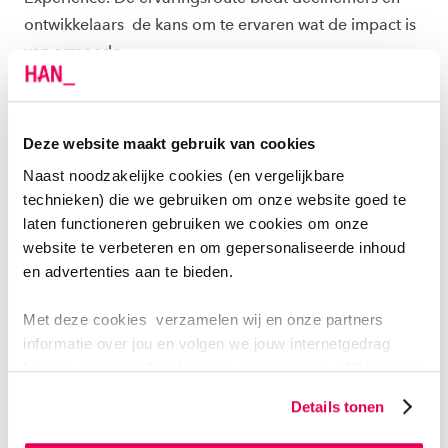
ontwikkelaars de kans om te ervaren wat de impact is
van armoede.
Meer over de armoede experience
Deze website maakt gebruik van cookies
Naast noodzakelijke cookies (en vergelijkbare
technieken) die we gebruiken om onze website goed te
laten functioneren gebruiken we cookies om onze
website te verbeteren en om gepersonaliseerde inhoud
en advertenties aan te bieden.
Met deze cookies verzamelen wij en onze partners
informatie over jou en volgen we jouw internetgedrag
binnen, en mogelijk ook buiten onze website. Wij bouwen
zo jouw persoonlijke profiel op. Hiermee passen wij onze
SPEL KANSEN KEREN
Details tonen
website en communicatie aan op jouw voorkeuren. Ook
Wil je kansengelijkheid een keer aan de orde stellen in
kunnen we zo gerichte advertenties laten zien op basis