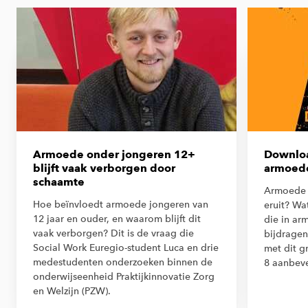
Armoede onder jongeren 12+
Downloa
blijft vaak verborgen door
armoede
schaamte
Armoede i
Hoe beïnvloedt armoede jongeren van
eruit? Wa
12 jaar en ouder, en waarom blijft dit
die in ar
vaak verborgen? Dit is de vraag die
bijdragen
Social Work Euregio-student Luca en drie
met dit g
medestudenten onderzoeken binnen de
8 aanbeve
onderwijseenheid Praktijkinnovatie Zorg
en Welzijn (PZW).