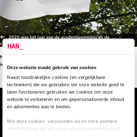
2020 was het jaar van de academievorming en de
coronapandemie
Hier gaat Sylvie een hele mooie tekst neerzetten waarvan
iedereen denk: wauw, wat mooi, dit wil ik lezen.
Deze website maakt gebruik van cookies
Naast noodzakelijke cookies (en vergelijkbare
technieken) die we gebruiken om onze website goed te
laten functioneren gebruiken we cookies om onze
2020 was het jaar van de academievorming en de
website te verbeteren en om gepersonaliseerde inhoud
coronapandemie
en advertenties aan te bieden.
Met deze cookies verzamelen wij en onze partners
informatie over jou en volgen we jouw internetgedrag
binnen, en mogelijk ook buiten onze website. Wij bouwen