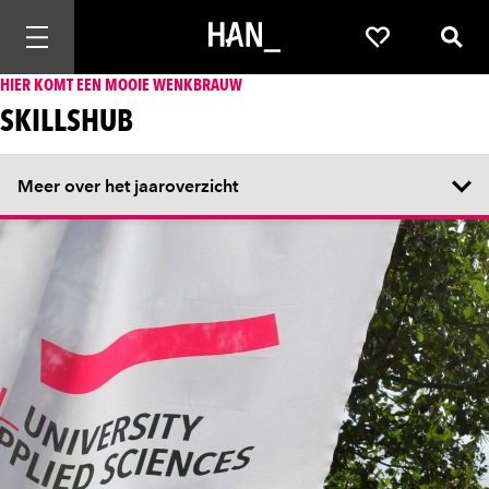
Mobiele navigatie openen
Favorieten
Zoek
HIER KOMT EEN MOOIE WENKBRAUW
SKILLSHUB
Meer over het jaaroverzicht