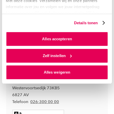
ECONOMIE
Met deze cookies verzamelen wij en onze partners
informatie over jou en volgen we jouw internetgedrag
binnen, en mogelijk ook buiten onze website. Wij bouwen
zo jouw persoonlijke profiel op. Hiermee passen wij onze
Details tonen
website en communicatie aan op jouw voorkeuren. Ook
kunnen we zo gerichte advertenties laten zien op basis
van jouw internetgedrag.
Alles accepteren
Als je op ‘Alles accepteren’ klikt dan geef je ons
toestemming om cookies voor social media en
Zelf instellen
gepersonaliseerde advertenties te plaatsen. Lees
Arnhem
hierover meer in ons
privacystatement
en
Alles weigeren
ons
cookiestatement
. Via ‘Zelf instellen’ kun je ook zelf
HAN Campus Arnhem
instellen welke cookies we plaatsen. Je kunt je
toestemming altijd wijzigen of intrekken via
Westervoortsedijk 73KB5
ons
cookiestatement
.
6827 AV
Telefoon
026-300 00 00