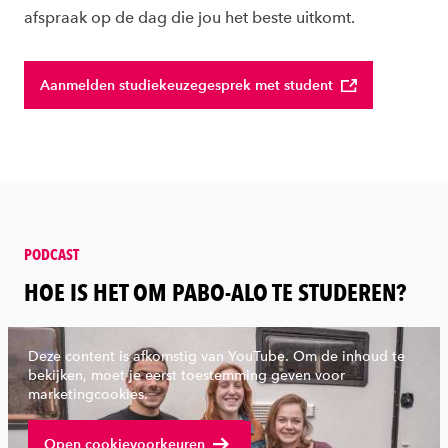
afspraak op de dag die jou het beste uitkomt.
Aanmelden studiekeuzegesprek met student
PODCAST
:
HOE IS HET OM PABO-ALO TE STUDEREN?
Deze content is afkomstig van YouTube. Om de inhoud te
bekijken, moet je eerst toestemming geven voor
marketingcookies.
Bekijk volledige video
Open cookievoorkeuren