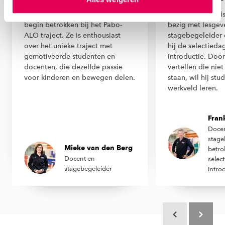
ons
cookiestatement
. Via ‘Zelf instellen’ kun je ook zelf
Mieke is ALO-docent en vanaf het
Binnen de HAN is
instellen welke cookies we plaatsen. Je kunt je
begin betrokken bij het Pabo-
bezig met lesgeve
toestemming altijd wijzigen of intrekken via
ALO traject. Ze is enthousiast
stagebegeleider 
ons
cookiestatement
.
over het unieke traject met
hij de selectieda
gemotiveerde studenten en
introductie. Door
docenten, die dezelfde passie
vertellen die nie
voor kinderen en bewegen delen.
staan, wil hij stu
werkveld leren.
Fran
Docen
stage
Mieke van den Berg
betro
Docent en
selec
stagebegeleider
intro
Scroll terug
Scroll ver