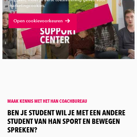
marketingcookies.
Bekijk volledige video
Open cookievoorkeuren
MAAK KENNIS MET HET HAN COACHBUREAU
:
BEN JE STUDENT WIL JE MET EEN ANDERE
STUDENT VAN HAN SPORT EN BEWEGEN
SPREKEN?