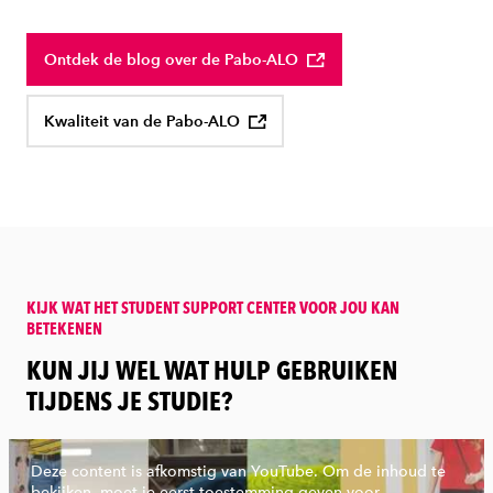
Ontdek de blog over de Pabo-ALO
Kwaliteit van de Pabo-ALO
KIJK WAT HET STUDENT SUPPORT CENTER VOOR JOU KAN
BETEKENEN
:
KUN JIJ WEL WAT HULP GEBRUIKEN
TIJDENS JE STUDIE?
Deze content is afkomstig van YouTube. Om de inhoud te
bekijken, moet je eerst toestemming geven voor