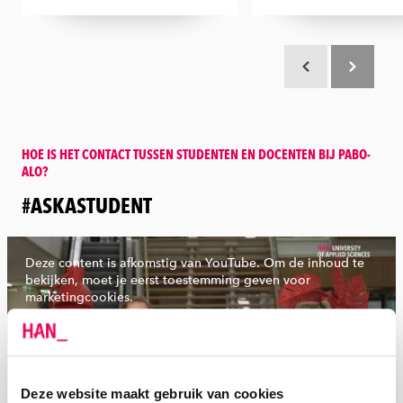
Scroll terug
Scroll verd
HOE IS HET CONTACT TUSSEN STUDENTEN EN DOCENTEN BIJ PABO-
ALO?
:
#ASKASTUDENT
Deze content is afkomstig van YouTube. Om de inhoud te
bekijken, moet je eerst toestemming geven voor
marketingcookies.
Bekijk volledige video
Open cookievoorkeuren
Deze website maakt gebruik van cookies