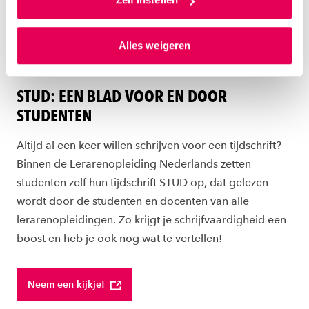
gepersonaliseerde advertenties te plaatsen. Lees
hierover meer in ons
privacystatement
en
Alles weigeren
ons
cookiestatement
. Via ‘Zelf instellen’ kun je ook zelf
instellen welke cookies we plaatsen. Je kunt je
EXTRAATJE VOOR JOU ALS STUDENT
toestemming altijd wijzigen of intrekken via
STUD: EEN BLAD VOOR EN DOOR
ons
cookiestatement
.
STUDENTEN
Altijd al een keer willen schrijven voor een tijdschrift?
Binnen de Lerarenopleiding Nederlands zetten
studenten zelf hun tijdschrift STUD op, dat gelezen
wordt door de studenten en docenten van alle
lerarenopleidingen. Zo krijgt je schrijfvaardigheid een
boost en heb je ook nog wat te vertellen!
Neem een kijkje!