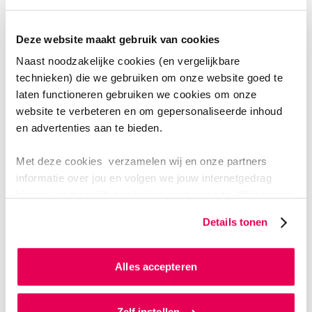
Dit staat in het factsheet:
Deze website maakt gebruik van cookies
korte beschrijving van de opleiding;
Naast noodzakelijke cookies (en vergelijkbare
compact overzicht van de studie;
technieken) die we gebruiken om onze website goed te
voorbeeld van een lesrooster;
laten functioneren gebruiken we cookies om onze
website te verbeteren en om gepersonaliseerde inhoud
praktische info over aanmelden en selectie;
en advertenties aan te bieden.
de voordelen van studeren aan de HAN.
Met deze cookies verzamelen wij en onze partners
informatie over jou en volgen we jouw internetgedrag
Download de factsheet Lerarenopleiding
binnen, en mogelijk ook buiten onze website. Wij bouwen
Nederlands
zo jouw persoonlijke profiel op. Hiermee passen wij onze
Details tonen
website en communicatie aan op jouw voorkeuren. Ook
kunnen we zo gerichte advertenties laten zien op basis
van jouw internetgedrag.
Alles accepteren
Als je op ‘Alles accepteren’ klikt dan geef je ons
toestemming om cookies voor social media en
Zelf instellen