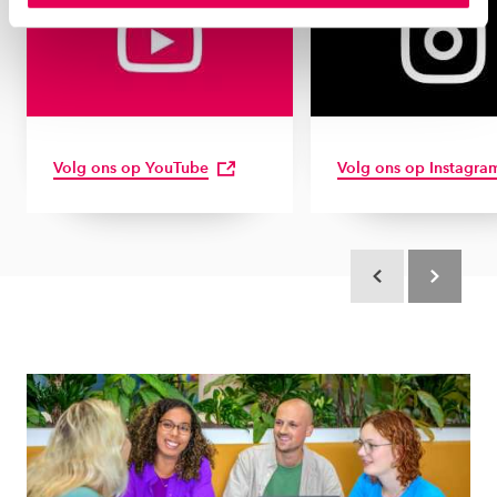
instellen welke cookies we plaatsen. Je kunt je
toestemming altijd wijzigen of intrekken via
ons
cookiestatement
.
Volg ons op YouTube
Volg ons op Instagra
Scroll terug
Scroll verd