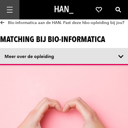
Mobiele navigatie openen
Favorieten
Zoek
Bio-informatica aan de HAN. Past deze hbo-opleiding bij jou?
MATCHING BIJ BIO-INFORMATICA
Meer over de opleiding