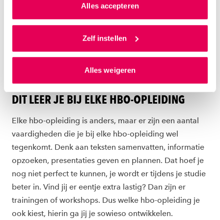
van jouw internetgedrag.
Alles accepteren
Als je op ‘Alles accepteren’ klikt dan geef je ons
toestemming om cookies voor social media en
Zelf instellen
gepersonaliseerde advertenties te plaatsen. Lees
hierover meer in ons
privacystatement
en
Alles weigeren
ons
cookiestatement
. Via ‘Zelf instellen’ kun je ook zelf
GOED OM TE WETEN
instellen welke cookies we plaatsen. Je kunt je
DIT LEER JE BIJ ELKE HBO-OPLEIDING
toestemming altijd wijzigen of intrekken via
ons
cookiestatement
.
Elke hbo-opleiding is anders, maar er zijn een aantal
vaardigheden die je bij elke hbo-opleiding wel
tegenkomt. Denk aan teksten samenvatten, informatie
opzoeken, presentaties geven en plannen. Dat hoef je
nog niet perfect te kunnen, je wordt er tijdens je studie
beter in. Vind jij er eentje extra lastig? Dan zijn er
trainingen of workshops. Dus welke hbo-opleiding je
ook kiest, hierin ga jij je sowieso ontwikkelen.