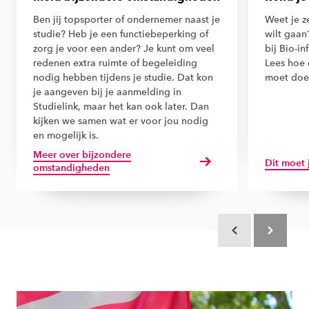
Ben jij topsporter of ondernemer naast je
Weet je z
studie? Heb je een functiebeperking of
wilt gaan?
zorg je voor een ander? Je kunt om veel
bij Bio-i
redenen extra ruimte of begeleiding
Lees hoe 
nodig hebben tijdens je studie. Dat kon
moet doe
je aangeven bij je aanmelding in
Studielink, maar het kan ook later. Dan
kijken we samen wat er voor jou nodig
en mogelijk is.
Meer over bijzondere
Dit moet 
omstandigheden
Scroll terug
Scroll verd