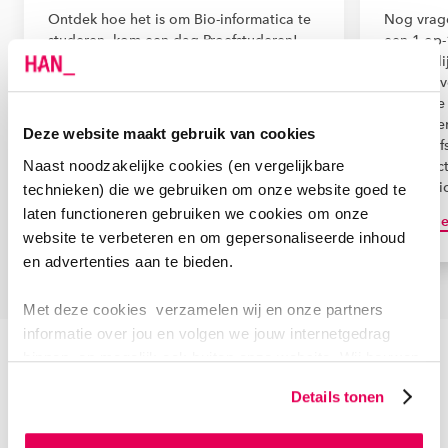
Ontdek hoe het is om Bio-informatica te
Nog vrag
studeren, kom een dag Proefstuderen!
een 1-op-
Samen met andere studiekiezers volg je
persoonli
een programma met onder andere een
stellen o
rondleiding en proefcolleges. In het
de studie
aanmeldformulier zie je wanneer je kunt
afstudere
Deze website maakt gebruik van cookies
Proefstuderen bij Bio-informatica en hoe
fysieke af
Naast noodzakelijke cookies (en vergelijkbare
die dag eruitziet.
je contac
informati
technieken) die we gebruiken om onze website goed te
laten functioneren gebruiken we cookies om onze
Aanmelden Proefstudeerdag
1-op-1 g
website te verbeteren en om gepersonaliseerde inhoud
en advertenties aan te bieden.
Met deze cookies verzamelen wij en onze partners
Scroll terug
Scroll verd
informatie over jou en volgen we jouw internetgedrag
binnen, en mogelijk ook buiten onze website. Wij bouwen
zo jouw persoonlijke profiel op. Hiermee passen wij onze
Details tonen
website en communicatie aan op jouw voorkeuren. Ook
kunnen we zo gerichte advertenties laten zien op basis