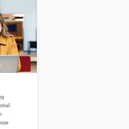
ng
ional
n
onze