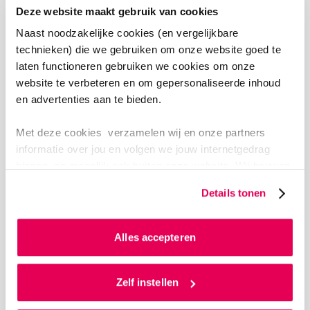
Deze website maakt gebruik van cookies
Naast noodzakelijke cookies (en vergelijkbare
technieken) die we gebruiken om onze website goed te
PROMOVENDI
laten functioneren gebruiken we cookies om onze
website te verbeteren en om gepersonaliseerde inhoud
en advertenties aan te bieden.
Andrea Bunge
Met deze cookies verzamelen wij en onze partners
informatie over jou en volgen we jouw internetgedrag
binnen, en mogelijk ook buiten onze website. Wij bouwen
zo jouw persoonlijke profiel op. Hiermee passen wij onze
Bekijk promotieproject
Details tonen
website en communicatie aan op jouw voorkeuren. Ook
LinkedIn van Andrea Bunge
kunnen we zo gerichte advertenties laten zien op basis
van jouw internetgedrag.
Alles accepteren
Als je op ‘Alles accepteren’ klikt dan geef je ons
toestemming om cookies voor social media en
Zelf instellen
gepersonaliseerde advertenties te plaatsen. Lees