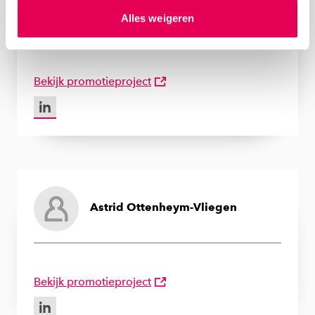
hierover meer in ons
privacystatement
en
Eva Onstenk
Alles weigeren
ons
cookiestatement
. Via ‘Zelf instellen’ kun je ook zelf
instellen welke cookies we plaatsen. Je kunt je
toestemming altijd wijzigen of intrekken via
ons
cookiestatement
.
Bekijk promotieproject
LinkedIn van Eva Onstenk
Astrid Ottenheym-Vliegen
Bekijk promotieproject
LinkedIn van Astrid Ottenheym-Vliegen