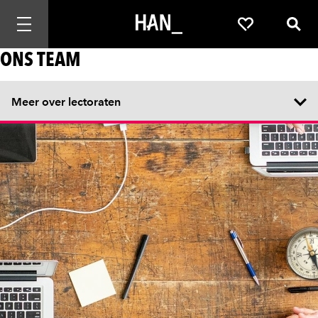
Mobiele navigatie openen
Favorieten
Zoek
ONS TEAM
Meer over lectoraten