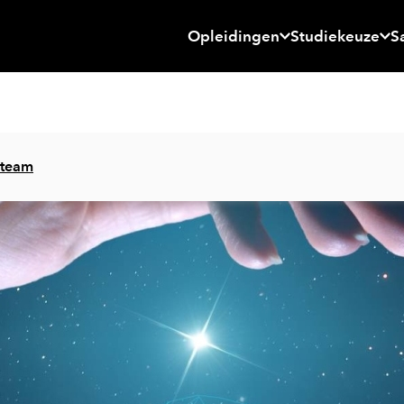
Opleidingen
Studiekeuze
S
 team