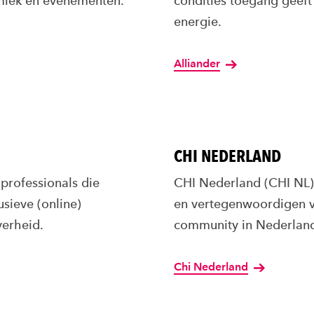
namiek en evenementen.
condities toegang geef
energie.
Alliander
CHI NEDERLAND
professionals die
CHI Nederland (CHI NL) 
usieve (online)
en vertegenwoordigen v
verheid.
community in Nederlan
Chi Nederland