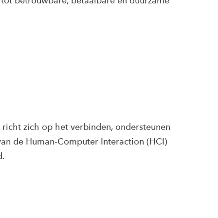
t tot betrouwbare, betaalbare en duurzame
richt zich op het verbinden, ondersteunen
an de Human-Computer Interaction (HCI)
d.