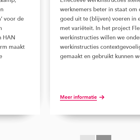
en
werknemers beter in staat om
’ voor de
goed uit te (blijven) voeren i
n
met variëteit. In het project Fl
in HAN
werkinstructies willen we ond
orm maakt
werkinstructies contextgevoelig
e
gemaakt en gebruikt kunnen w
Meer informatie