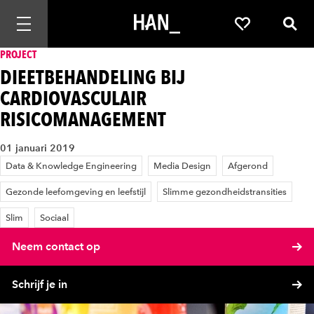
Mobiele navigatie openen
Favorieten
Zoek
PROJECT
DIEETBEHANDELING BIJ
CARDIOVASCULAIR
RISICOMANAGEMENT
01 januari 2019
Data & Knowledge Engineering
Media Design
Afgerond
Gezonde leefomgeving en leefstijl
Slimme gezondheidstransities
Slim
Sociaal
Neem contact op
Schrijf je in