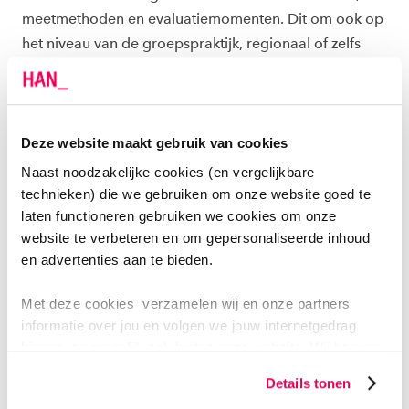
meetmethoden en evaluatiemomenten. Dit om ook op
het niveau van de groepspraktijk, regionaal of zelfs
landelijk een uitspraak te kunnen doen over het
resultaat van de dieetbehandeling.
De voorzitter van het Kenniscentrum Diëtisten
Deze website maakt gebruik van cookies
Overgewicht en Obesitas (KDOO) zei daarover:
Naast noodzakelijke cookies (en vergelijkbare
“Zolang wij bij dezelfde groep cliënten verschillende
technieken) die we gebruiken om onze website goed te
doelen stellen en een verschillende werkwijze
laten functioneren gebruiken we cookies om onze
hanteren, zullen wij er nooit in slagen richting
website te verbeteren en om gepersonaliseerde inhoud
en advertenties aan te bieden.
besluitvormende organen zoals zorgverzekeraars en
verwijzers aan te tonen dat dieetbehandeling effectief
Met deze cookies verzamelen wij en onze partners
is”. De deelnemende diëtisten hebben gekozen voor
informatie over jou en volgen we jouw internetgedrag
het ziektebeeld CVRM omdat dit de grootste groep
binnen, en mogelijk ook buiten onze website. Wij bouwen
cliënten in de eerstelijns zorg is, waarbij bovendien
zo jouw persoonlijke profiel op. Hiermee passen wij onze
Details tonen
minder diëtistische zorg ingekocht wordt dan is
website en communicatie aan op jouw voorkeuren. Ook