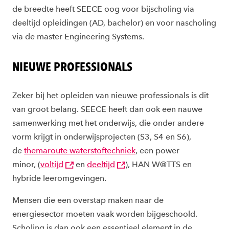
de breedte heeft SEECE oog voor bijscholing via
deeltijd opleidingen (AD, bachelor) en voor nascholing
via de master Engineering Systems.
NIEUWE PROFESSIONALS
Z
eker bij het opleiden van nieuwe professionals is dit
van groot belang. SEECE heeft dan ook een nauwe
samenwerking met het onderwijs, die onder andere
vorm krijgt in onderwijsprojecten (S3, S4 en S6),
de
themaroute waterstoftechniek
, een power
minor,
(
voltijd
en
deeltijd
)
, HAN W@TTS en
hybride leeromgevingen.
Mensen die een overstap maken naar de
energiesector moeten vaak worden bijgeschoold.
Scholing is dan ook een essentieel element in de