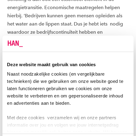
energietransitie. Economische maatregelen helpen
hierbij. ‘Bedrijven kunnen geen mensen opleiden als
het water aan de lippen staat. Dus je hebt iets nodig
waardoor ze bedrijfscontinuïteit hebben en
werktrajecten kunnen bieden.’
Er is dus een mix van bedrijvigheid, innovatie en
onderwijs nodig. Publiek-private
Deze website maakt gebruik van cookies
samenwerkingsverbanden, zoals het Sustainable
Naast noodzakelijke cookies (en vergelijkbare
Electrical Energy Centre of Expertise (SEECE), spelen
technieken) die we gebruiken om onze website goed te
hier een belangrijke rol in de
laten functioneren gebruiken we cookies om onze
website te verbeteren en om gepersonaliseerde inhoud
regionale
energiestrategie (
RES
).
Partners van
en advertenties aan te bieden.
SEECE werken samen aan energie-gerelateerde
projecten waarbij innovatie èn scholing centraal staan.
Met deze cookies verzamelen wij en onze partners
Dit zorgt voor een versnelling van de innovatie én
informatie over jou en volgen we jouw internetgedrag
draagt bij aan het opleiden van energieprofessionals.
binnen, en mogelijk ook buiten onze website. Wij bouwen