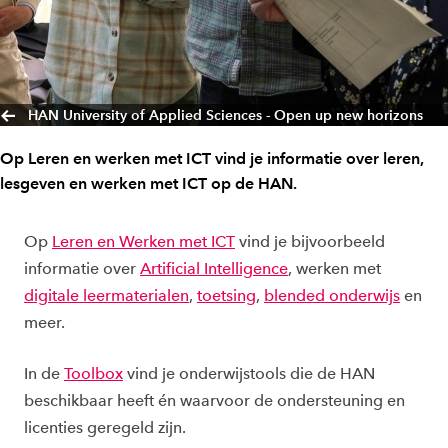
HAN University of Applied Sciences - Open up new horizons
Op Leren en werken met ICT vind je informatie over leren,
lesgeven en werken met ICT op de HAN.
Op
Leren en Werken met ICT
vind je bijvoorbeeld
informatie over
Artificial Intelligence
, werken met
digitale leermaterialen
,
toetsing
,
blended onderwijs
en
meer.
In de
Toolbox
vind je onderwijstools die de HAN
beschikbaar heeft én waarvoor de ondersteuning en
licenties geregeld zijn.