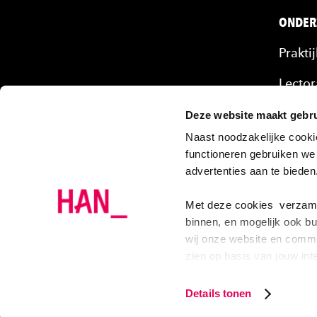
ONDER
Prakti
Lector
Mense
Deze website maakt gebru
Naast noodzakelijke cooki
Onze 
functioneren gebruiken we
advertenties aan te biede
Projec
Onder
Met deze cookies verzamel
binnen, en mogelijk ook bu
wij onze website en commu
zien op basis van jouw int
Facebook
Instagram
YouTube
LinkedIn
Als je op ‘Alles acceptere
Details tonen
gepersonaliseerde adverte