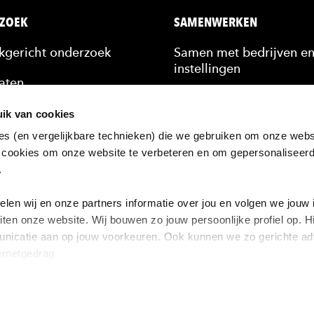
ZOEK
SAMENWERKEN
jkgericht onderzoek
Samen met bedrijven e
instellingen
aten
Stagiairs & afstudeerde
n
ik van cookies
Scholing van medewerk
es (en vergelijkbare technieken) die we gebruiken om onze websi
kennis
 cookies om onze website te verbeteren en om gepersonaliseer
Hulp bij een vraagstuk
n.
ten
zoek bij de HAN
en wij en onze partners informatie over jou en volgen we jouw 
iten onze website. Wij bouwen zo jouw persoonlijke profiel op.
nicatie aan op jouw voorkeuren. Ook kunnen we zo gerichte adv
ernetgedrag.
Cookiebeleid
Disclaime
n’ klikt dan geef je ons toestemming om cookies voor social medi
nties te plaatsen. Lees hierover meer in ons
privacystatement