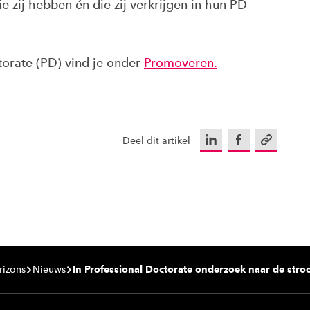
e zij hebben én die zij verkrijgen in hun PD-
torate (PD) vind je onder
Promoveren.
LinkedIn
Facebook
Kopieer u
Deel dit artikel
rizons
Nieuws
In Professional Doctorate onderzoek naar de stro