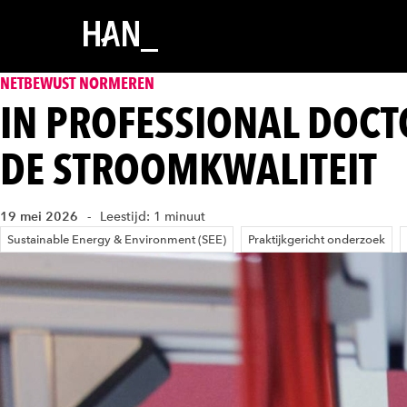
NETBEWUST NORMEREN
IN PROFESSIONAL DOC
DE STROOMKWALITEIT
19 mei 2026
Leestijd: 1 minuut
Sustainable Energy & Environment (SEE)
Praktijkgericht onderzoek