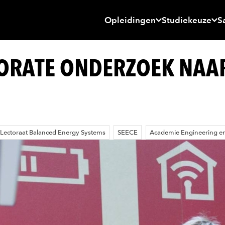
Opleidingen
Studiekeuze
S
TORATE ONDERZOEK NAA
Lectoraat Balanced Energy Systems
SEECE
Academie Engineering e