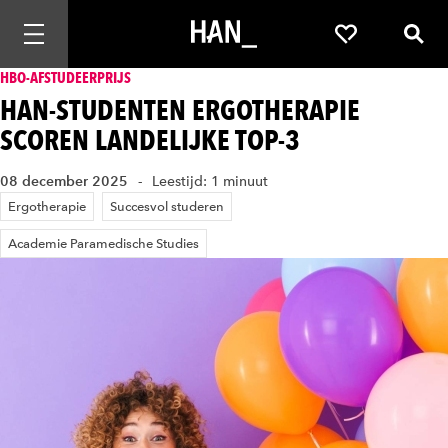
Mobiele navigatie openen
Favorieten
Zoek
HBO-AFSTUDEERPRIJS
HAN-STUDENTEN ERGOTHERAPIE
SCOREN LANDELIJKE TOP-3
08 december 2025
Leestijd: 1 minuut
Ergotherapie
Succesvol studeren
Academie Paramedische Studies