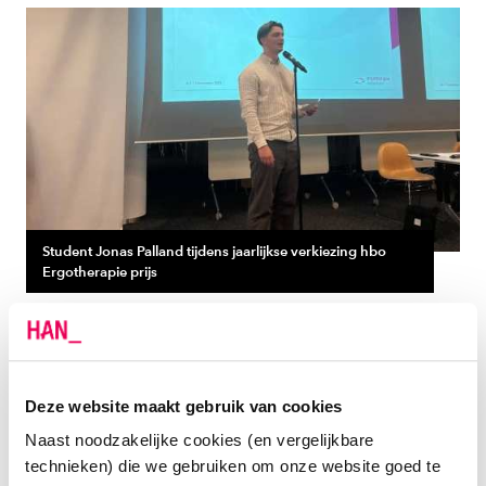
Student Jonas Palland tijdens jaarlijkse verkiezing hbo
Ergotherapie prijs
BEWEEGAANBOD VOOR MENSEN MET
NAH: STUDENTEN MAKEN HET VERSCHIL
Deze website maakt gebruik van cookies
Het andere genomineerde project laat dat net zo goed
Naast noodzakelijke cookies (en vergelijkbare
zien. Studenten onderzochten hoe mensen met Niet
technieken) die we gebruiken om onze website goed te