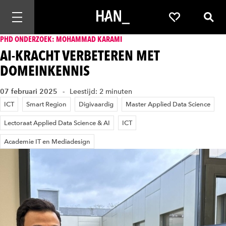
Mobiele navigatie openen
Favorieten
Zoek
PHD ONDERZOEK: MOHAMMAD KARAMI
AI-KRACHT VERBETEREN MET
DOMEINKENNIS
07 februari 2025
Leestijd: 2 minuten
ICT
Smart Region
Digivaardig
Master Applied Data Science
Lectoraat Applied Data Science & AI
ICT
Academie IT en Mediadesign