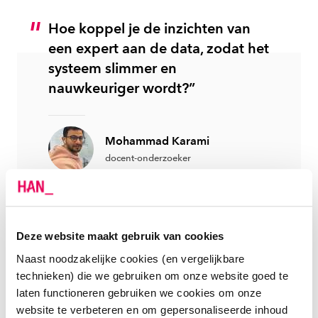
Hoe koppel je de inzichten van
een expert aan de data, zodat het
systeem slimmer en
nauwkeuriger wordt?”
Mohammad Karami
docent-onderzoeker
DIEPGAANDE INZICHTEN
Deze website maakt gebruik van cookies
Naast noodzakelijke cookies (en vergelijkbare
Sam verklaart: “AI is grotendeels afhankelijk van
technieken) die we gebruiken om onze website goed te
gelabelde data die vaak moeilijk te verkrijgen, duur en
laten functioneren gebruiken we cookies om onze
niet altijd volledig zijn. Bovendien biedt historische
website te verbeteren en om gepersonaliseerde inhoud