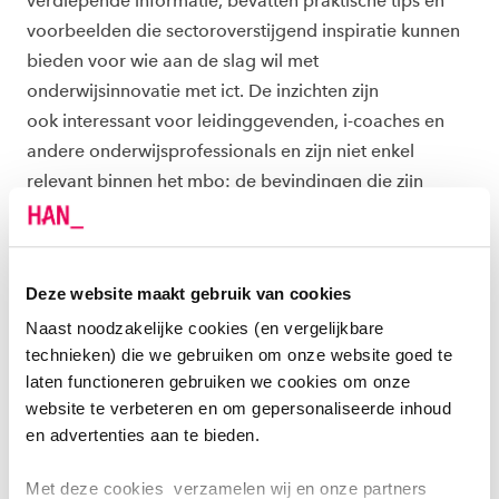
verdiepende informatie, bevatten praktische tips en
voorbeelden die sectoroverstijgend inspiratie kunnen
bieden voor wie aan de slag wil met
onderwijsinnovatie met ict. De inzichten zijn
ook interessant voor leidinggevenden, i-coaches en
andere onderwijsprofessionals en zijn niet enkel
relevant binnen het mbo: de bevindingen die zijn
opgedaan, kunnen ook behulpzaam zijn voor
docenten en onderwijsprofessionals uit andere
sectoren die geïnteresseerd zijn in het verbeteren van
Deze website maakt gebruik van cookies
onderwijskwaliteit met en in de praktijk.
Naast noodzakelijke cookies (en vergelijkbare
technieken) die we gebruiken om onze website goed te
INSPIREREN OM TE EXPERIMENTEREN
laten functioneren gebruiken we cookies om onze
website te verbeteren en om gepersonaliseerde inhoud
Bij de ontwikkeling van de praktijkpublicaties waren
en advertenties aan te bieden.
vanuit het iXperium CoE associate lectoren Pierre
Gorissen (tevens projectleider) en Mariola Gremmen
Met deze cookies verzamelen wij en onze partners