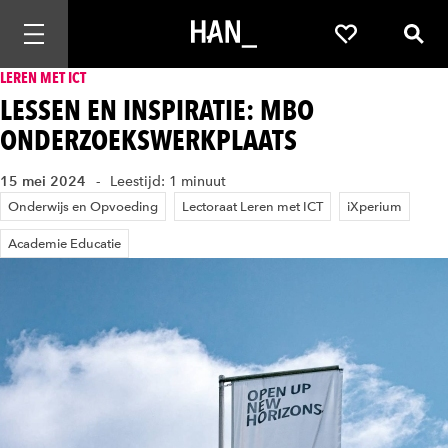
Mobiele navigatie openen
Favorieten
Zoek
LEREN MET ICT
LESSEN EN INSPIRATIE: MBO
ONDERZOEKSWERKPLAATS
15 mei 2024
Leestijd: 1 minuut
Onderwijs en Opvoeding
Lectoraat Leren met ICT
iXperium
Academie Educatie