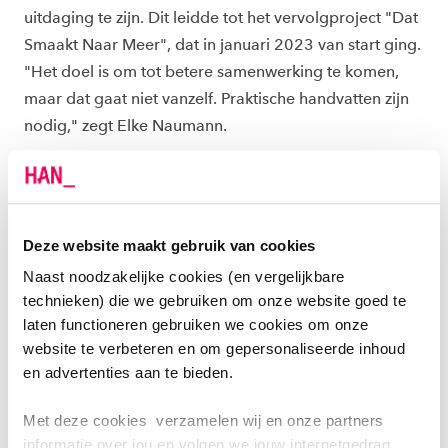
uitdaging te zijn. Dit leidde tot het vervolgproject "Dat
Smaakt Naar Meer", dat in januari 2023 van start ging.
"Het doel is om tot betere samenwerking te komen,
maar dat gaat niet vanzelf. Praktische handvatten zijn
nodig," zegt Elke Naumann.
Het project bracht zes duo's van diëtisten en
mondhygiënisten samen, verspreid over Nederland.
Deze duo's delen kennis en ervaring om de zorg te
Deze website maakt gebruik van cookies
optimaliseren. "We hebben een klik en vinden onze
Naast noodzakelijke cookies (en vergelijkbare
samenwerking waardevol," zegt mondhygiënist Tina
technieken) die we gebruiken om onze website goed te
Baghani. Haar collega, diëtist Inge Cantatore, voegt
laten functioneren gebruiken we cookies om onze
toe: "We hebben al een voorlichtingsavond in de wijk
website te verbeteren en om gepersonaliseerde inhoud
georganiseerd en verwijzen patiënten naar elkaar
en advertenties aan te bieden.
door."
Met deze cookies verzamelen wij en onze partners
De eerste ervaringen tonen aan dat een nauwere
informatie over jou en volgen we jouw internetgedrag