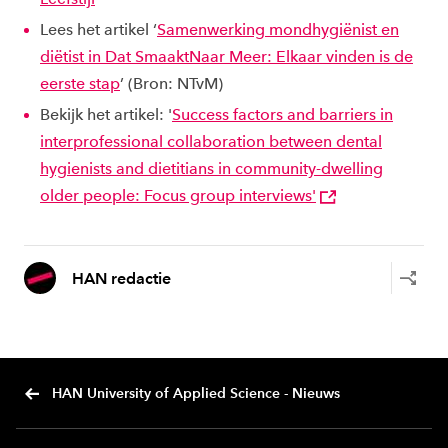
Lees het artikel ‘
Samenwerking mondhygiënist en
diëtist in Dat SmaaktNaar Meer: Elkaar vinden is de
eerste stap
’ (Bron: NTvM)
Bekijk het artikel: '
Success factors and barriers in
interprofessional collaboration between dental
hygienists and dietitians in community-dwelling
older people: Focus group interviews'
HAN redactie
HAN University of Applied Science - Nieuws