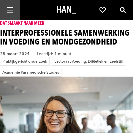
Mobiele navigatie openen
Favorieten
Zoek
DAT SMAAKT NAAR MEER
INTERPROFESSIONELE SAMENWERKING
IN VOEDING EN MONDGEZONDHEID
28 maart 2024
Leestijd: 1 minuut
Praktijkgericht onderzoek
Lectoraat Voeding, Diëtetiek en Leefstijl
Academie Paramedische Studies