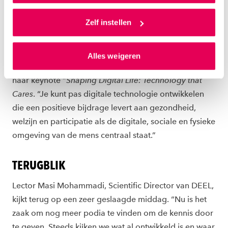
Als je op ‘Alles accepteren’ klikt dan geef je ons
beleid van een woningcorporatie.
toestemming om cookies voor social media en
Zelf instellen
gepersonaliseerde advertenties te plaatsen. Lees
Ook Somaya Ben Allouch (Hogeschool van
hierover meer in ons
privacystatement
en
Amsterdam & Universiteit van Amsterdam) heeft veel
Alles weigeren
ons
cookiestatement
. Via ‘Zelf instellen’ kun je ook zelf
aan die korte lijntjes met het werkveld, zo vertelt ze in
instellen welke cookies we plaatsen. Je kunt je
haar keynote “
Shaping Digital Life: Technology that
toestemming altijd wijzigen of intrekken via
Cares
. “Je kunt pas digitale technologie ontwikkelen
ons
cookiestatement
.
die een positieve bijdrage levert aan gezondheid,
welzijn en participatie als de digitale, sociale en fysieke
omgeving van de mens centraal staat.”
TERUGBLIK
Lector Masi Mohammadi, Scientific Director van DEEL,
kijkt terug op een zeer geslaagde middag. “Nu is het
zaak om nog meer podia te vinden om de kennis door
te geven. Steeds kijken we wat al ontwikkeld is en waar