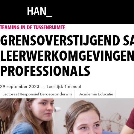
TEAMING IN DE TUSSENRUIMTE
GRENSOVERSTIJGEND S
LEERWERKOMGEVINGEN
PROFESSIONALS
29 september 2023
Leestijd: 1 minuut
Lectoraat Responsief Beroepsonderwijs
Academie Educatie