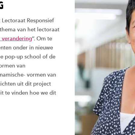
G
 Lectoraat Responsief
thema van het lectoraat
r verandering
’’. Om te
nten onder in nieuwe
de pop-up school of de
vormen van
ynamische- vormen van
hten uit dit project
t te vinden hoe we dit