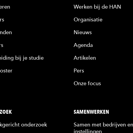
eren
Werken bij de HAN
rs
Organisatie
nden
Nieuws
rs
Agenda
iding bij je studie
Artikelen
oster
Pers
Onze focus
ZOEK
SAMENWERKEN
jkgericht onderzoek
Samen met bedrijven e
instellingen