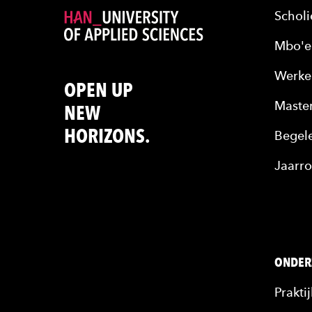
Scholi
Mbo'e
Werke
OPEN UP
Maste
NEW
HORIZONS.
Begele
Jaarro
ONDER
Prakti