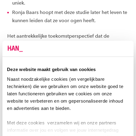
uniek.
Ronja Baars hoopt met deze studie later het leven te
kunnen leiden dat ze voor ogen heeft.
Het aantrekkelijke toekomstperspectief dat de
opleiding biedt, inhoudelijk en/of financieel, vormt een
duidelijke rode draad in hun motivatie.
Deze website maakt gebruik van cookies
Naast noodzakelijke cookies (en vergelijkbare
technieken) die we gebruiken om onze website goed te
laten functioneren gebruiken we cookies om onze
website te verbeteren en om gepersonaliseerde inhoud
en advertenties aan te bieden.
Met deze cookies verzamelen wij en onze partners
BESTE STUDIES VAN EW-MAGAZINE
informatie over jou en volgen we jouw internetgedrag