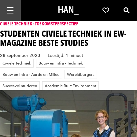
Mobiele navigatie openen
Favorieten
Zoek
CIVIELE TECHNIEK: TOEKOMSTPERSPECTIEF
STUDENTEN CIVIELE TECHNIEK IN EW-
MAGAZINE BESTE STUDIES
28 september 2023
Leestijd: 1 minuut
Civiele Techniek
Bouw en Infra - Techniek
Bouw en Infra – Aarde en Milieu
Wereldburgers
Succesvol studeren
Academie Built Environment