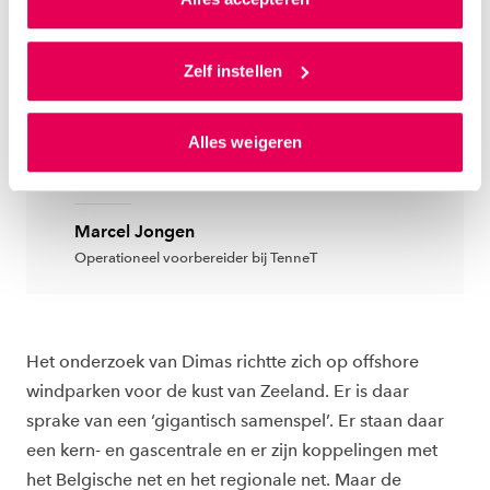
redenen. Ze zoeken dingen uit
waarvan wij niet zeker weten of
Als je op ‘Alles accepteren’ klikt dan geef je ons
het klopt. En ze schudden ons
toestemming om cookies voor social media en
Zelf instellen
gepersonaliseerde advertenties te plaatsen. Lees
tegelijkertijd wakker door vragen
hierover meer in ons
privacystatement
en
te stellen die anderen niet
Alles weigeren
ons
cookiestatement
. Via ‘Zelf instellen’ kun je ook zelf
stellen.”
instellen welke cookies we plaatsen. Je kunt je
toestemming altijd wijzigen of intrekken via
ons
cookiestatement
.
Marcel Jongen
Operationeel voorbereider bij TenneT
Het onderzoek van Dimas richtte zich op offshore
windparken voor de kust van Zeeland. Er is daar
sprake van een ‘gigantisch samenspel’. Er staan daar
een kern- en gascentrale en er zijn koppelingen met
het Belgische net en het regionale net. Maar de