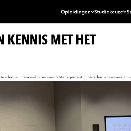
Opleidingen
Studiekeuze
S
 KENNIS MET HET
Academie Financieel Economisch Management
Academie Business, O