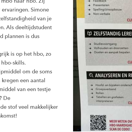
 mbo naar hbo. Zij
r ervaringen. Simone
zelfstandigheid van je
n. Als deeltijdstudent
d plannen is dus
rijk is op het hbo, zo
hbo-skills.
lpmiddel om de soms
n kregen een aantal
iddel van een testje
? De
e stof veel makkelijker
nkomst!